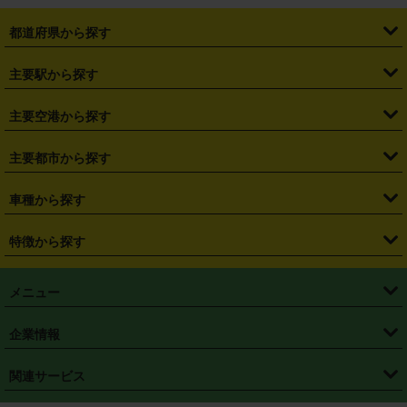
都道府県から探す
・
北海道
・
青森県
・
岩手県
・
宮城県
・
秋田県
・
山形県
主要駅から探す
・
福島県
・
東京都
・
神奈川県
・
埼玉県
・
千葉県
・
茨城県
・
札幌駅
・
仙台駅
・
新宿駅
・
池袋駅
・
渋谷駅
・
東京駅
主要空港から探す
・
栃木県
・
群馬県
・
山梨県
・
愛知県
・
静岡県
・
岐阜県
・
横浜駅
・
川崎駅
・
大宮駅
・
西船橋駅
・
柏駅
・
名古屋駅
・
新千歳空港
・
仙台空港
主要都市から探す
・
長野県
・
新潟県
・
富山県
・
石川県
・
福井県
・
大阪府
・
大阪駅
・
難波駅
・
三宮駅
・
京都駅
・
広島駅
・
博多駅
・
成田空港
・
羽田空港
・
兵庫県
・
京都府
・
滋賀県
・
和歌山県
・
奈良県
・
三重県
・
札幌市
・
仙台市
車種から探す
・
熊本駅
・
那覇空港駅
・
中部国際空港セントレア
・
関西国際空港
・
鳥取県
・
島根県
・
岡山県
・
広島県
・
山口県
・
徳島県
・
千葉市
・
さいたま市
・
軽自動車
・
コンパクトカー
・
ステーションワゴン・セダン
特徴から探す
・
大阪国際空港（伊丹空港）
・
神戸空港
・
香川県
・
愛媛県
・
高知県
・
福岡県
・
佐賀県
・
長崎県
・
横浜市
・
川崎市
・
ミニバン・ワンボックス
・
高級ミニバン・ワンボックス
・
SUV
・
岡山空港
・
徳島空港
・
ハイブリッド
・
宅配レンタカー
・
ETCカードレンタル
・
熊本県
・
大分県
・
宮崎県
・
鹿児島県
・
沖縄県
・
相模原市
・
新潟市
メニュー
・
軽トラック・商用バン
・
福岡空港
・
鹿児島空港
・
長期レンタル
・
深夜時間帯レンタル
・
免責補償プラス
・
静岡市
・
浜松市
・
・
トラック・バン
トップページ
・
はじめての方へ
・
ご利用案内
(タウンエースバン、ライトエースバン等)
企業情報
・
那覇空港
・
パーフェクト補償
・
スタッドレスタイヤ
・
直前予約
・
名古屋市
・
京都市
・
・
トラック・バン
ベストレート保証
・
予約から返却まで
・
・
店舗オリジナル
利用シーン別ガイ
(ハイエースバン・キャラバン等)
・
・
ニコパス(アプリ)
会社概要
・
ニュース
・
国際運転免許証
・
フランチャイズ募集
・
営業時間外返却サービス
・
個人情報保護
関連サービス
・
大阪市
・
堺市
ド
・
・
レッカー搬送サービス
カスタマーハラスメントに対する基本方針