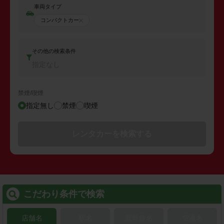
車両タイプ
コンパクトカー
その他の検索条件
指定なし
禁煙/喫煙
指定無し
禁煙
喫煙
レンタカーを検索する
こだわり条件で検索
店舗名
駅名
新幹線名
空港名