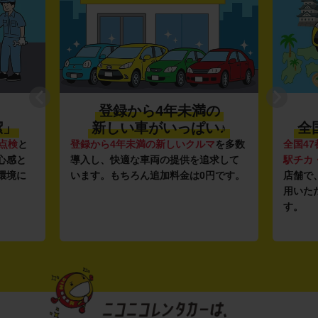
登録から4年未満の
潔」
新しい車がいっぱい♪
全
点検
と
登録から4年未満の新しいクルマ
を多数
全国47
心感と
導入し、快適な車両の提供を追求して
駅チカ
環境に
います。もちろん追加料金は0円です。
店舗で
用いた
す。