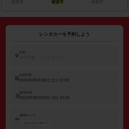
・
黒部市
・
砺波市
・
南砺市
レンタカーを予約しよう
出発
出発店舗、エリアを入力
出発日時
2026年08月08日 (土)
10:00
返却日時
2026年08月09日 (日)
10:00
車両タイプ
コンパクトカー