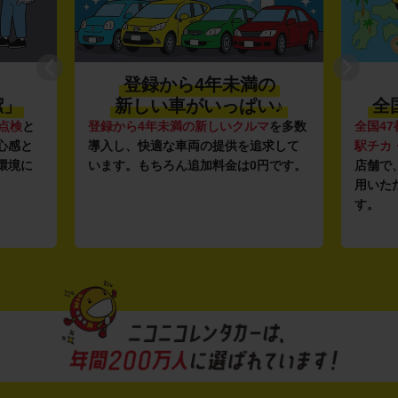
登録から4年未満の
潔」
新しい車がいっぱい♪
全
点検
と
登録から4年未満の新しいクルマ
を多数
全国47
心感と
導入し、快適な車両の提供を追求して
駅チカ
環境に
います。もちろん追加料金は0円です。
店舗で
用いた
す。