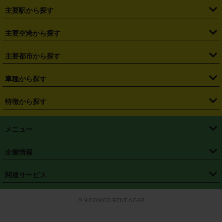
・
北海道
・
青森県
・
岩手県
・
宮城県
・
秋田県
・
山形県
主要駅から探す
・
福島県
・
東京都
・
神奈川県
・
埼玉県
・
千葉県
・
茨城県
・
札幌駅
・
仙台駅
・
新宿駅
・
池袋駅
・
渋谷駅
・
東京駅
主要空港から探す
・
栃木県
・
群馬県
・
山梨県
・
愛知県
・
静岡県
・
岐阜県
・
横浜駅
・
川崎駅
・
大宮駅
・
西船橋駅
・
柏駅
・
名古屋駅
・
新千歳空港
・
仙台空港
主要都市から探す
・
長野県
・
新潟県
・
富山県
・
石川県
・
福井県
・
大阪府
・
大阪駅
・
難波駅
・
三宮駅
・
京都駅
・
広島駅
・
博多駅
・
成田空港
・
羽田空港
・
兵庫県
・
京都府
・
滋賀県
・
和歌山県
・
奈良県
・
三重県
・
札幌市
・
仙台市
車種から探す
・
熊本駅
・
那覇空港駅
・
中部国際空港セントレア
・
関西国際空港
・
鳥取県
・
島根県
・
岡山県
・
広島県
・
山口県
・
徳島県
・
千葉市
・
さいたま市
・
軽自動車
・
コンパクトカー
・
ステーションワゴン・セダン
特徴から探す
・
大阪国際空港（伊丹空港）
・
神戸空港
・
香川県
・
愛媛県
・
高知県
・
福岡県
・
佐賀県
・
長崎県
・
横浜市
・
川崎市
・
ミニバン・ワンボックス
・
高級ミニバン・ワンボックス
・
SUV
・
岡山空港
・
徳島空港
・
ハイブリッド
・
宅配レンタカー
・
ETCカードレンタル
・
熊本県
・
大分県
・
宮崎県
・
鹿児島県
・
沖縄県
・
相模原市
・
新潟市
メニュー
・
軽トラック・商用バン
・
福岡空港
・
鹿児島空港
・
長期レンタル
・
深夜時間帯レンタル
・
免責補償プラス
・
静岡市
・
浜松市
・
・
トラック・バン
トップページ
・
はじめての方へ
・
ご利用案内
(タウンエースバン、ライトエースバン等)
企業情報
・
那覇空港
・
パーフェクト補償
・
スタッドレスタイヤ
・
直前予約
・
名古屋市
・
京都市
・
・
トラック・バン
ベストレート保証
・
予約から返却まで
・
・
店舗オリジナル
利用シーン別ガイ
(ハイエースバン・キャラバン等)
・
・
ニコパス(アプリ)
会社概要
・
ニュース
・
国際運転免許証
・
フランチャイズ募集
・
営業時間外返却サービス
・
個人情報保護
関連サービス
・
大阪市
・
堺市
ド
・
・
レッカー搬送サービス
カスタマーハラスメントに対する基本方針
・
神戸市
・
岡山市
・
・
車種・料金
カーリースなら「定額ニコノリパック」
・
店舗を探す
・
キャンペーン
© NICONICO RENT A CAR
・
特定商取引法に基づく表記
・
旅行業約款
・
広島市
・
北九州市
・
・
会員特典
超短期カーリースの「ニコリース」
・
選ばれる理由
・
安心・安全への取
り組み