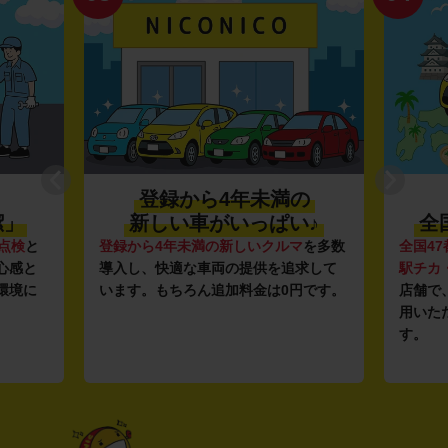
登録から4年未満の
潔」
新しい車がいっぱい♪
全
点検
と
登録から4年未満の新しいクルマ
を多数
全国47
心感と
導入し、快適な車両の提供を追求して
駅チカ
環境に
います。もちろん追加料金は0円です。
店舗で
用いた
す。