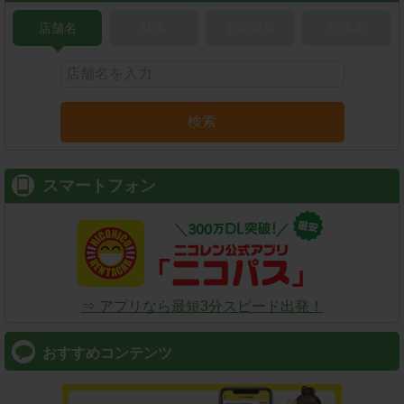
店舗名
駅名
新幹線名
空港名
検索
スマートフォン
⇒ アプリなら最短3分スピード出発！
おすすめコンテンツ