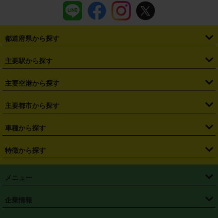
都道府県から探す
・
北海道
・
青森県
・
岩手県
・
宮城県
・
秋田県
・
山形県
主要駅から探す
・
福島県
・
東京都
・
神奈川県
・
埼玉県
・
千葉県
・
茨城県
・
札幌駅
・
仙台駅
・
新宿駅
・
池袋駅
・
渋谷駅
・
東京駅
主要空港から探す
・
栃木県
・
群馬県
・
山梨県
・
愛知県
・
静岡県
・
岐阜県
・
横浜駅
・
川崎駅
・
大宮駅
・
西船橋駅
・
柏駅
・
名古屋駅
・
新千歳空港
・
仙台空港
主要都市から探す
・
長野県
・
新潟県
・
富山県
・
石川県
・
福井県
・
大阪府
・
大阪駅
・
難波駅
・
三宮駅
・
京都駅
・
広島駅
・
博多駅
・
成田空港
・
羽田空港
・
兵庫県
・
京都府
・
滋賀県
・
和歌山県
・
奈良県
・
三重県
・
札幌市
・
仙台市
車種から探す
・
熊本駅
・
那覇空港駅
・
中部国際空港セントレア
・
関西国際空港
・
鳥取県
・
島根県
・
岡山県
・
広島県
・
山口県
・
徳島県
・
千葉市
・
さいたま市
・
軽自動車
・
コンパクトカー
・
ステーションワゴン・セダン
特徴から探す
・
大阪国際空港（伊丹空港）
・
神戸空港
・
香川県
・
愛媛県
・
高知県
・
福岡県
・
佐賀県
・
長崎県
・
横浜市
・
川崎市
・
ミニバン・ワンボックス
・
高級ミニバン・ワンボックス
・
SUV
・
岡山空港
・
徳島空港
・
ハイブリッド
・
宅配レンタカー
・
ETCカードレンタル
・
熊本県
・
大分県
・
宮崎県
・
鹿児島県
・
沖縄県
・
相模原市
・
新潟市
メニュー
・
軽トラック・商用バン
・
福岡空港
・
鹿児島空港
・
長期レンタル
・
深夜時間帯レンタル
・
免責補償プラス
・
静岡市
・
浜松市
・
・
トラック・バン
トップページ
・
はじめての方へ
・
ご利用案内
(タウンエースバン、ライトエースバン等)
企業情報
・
那覇空港
・
パーフェクト補償
・
スタッドレスタイヤ
・
直前予約
・
名古屋市
・
京都市
・
・
トラック・バン
ベストレート保証
・
予約から返却まで
・
・
店舗オリジナル
利用シーン別ガイ
(ハイエースバン・キャラバン等)
・
・
ニコパス(アプリ)
会社概要
・
ニュース
・
国際運転免許証
・
フランチャイズ募集
・
営業時間外返却サービス
・
個人情報保護