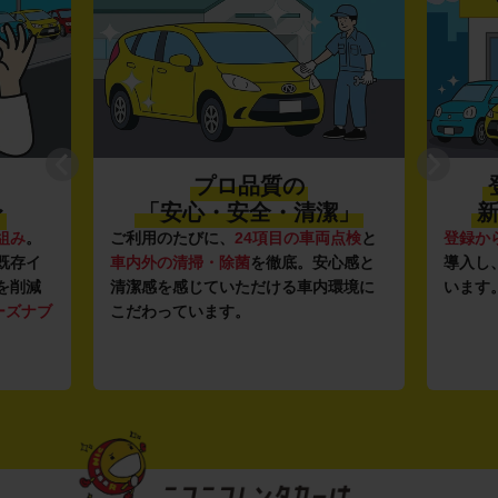
プロ品質の
〜
「安心・安全・清潔」
新
組み
。
ご利用のたびに、
24項目の車両点検
と
登録か
既存イ
車内外の清掃・除菌
を徹底。安心感と
導入し
を削減
清潔感を感じていただける車内環境に
います
ーズナブ
こだわっています。