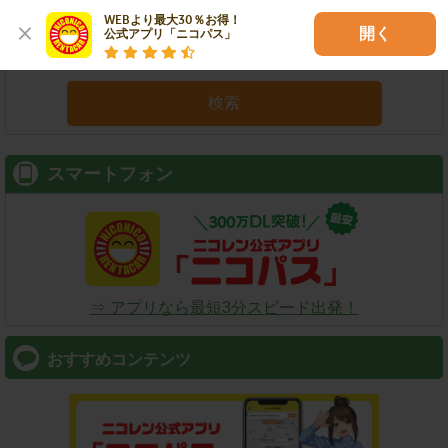
WEBより最大30％お得！

開く
公式アプリ「ニコパス」
検索
スマートフォン
⇒ アプリなら最短3分スピード出発！
おすすめコンテンツ