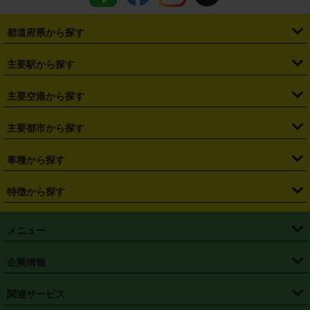
都道府県から探す
・
北海道
・
青森県
・
岩手県
・
宮城県
・
秋田県
・
山形県
主要駅から探す
・
福島県
・
東京都
・
神奈川県
・
埼玉県
・
千葉県
・
茨城県
・
札幌駅
・
仙台駅
・
新宿駅
・
池袋駅
・
渋谷駅
・
東京駅
主要空港から探す
・
栃木県
・
群馬県
・
山梨県
・
愛知県
・
静岡県
・
岐阜県
・
横浜駅
・
川崎駅
・
大宮駅
・
西船橋駅
・
柏駅
・
名古屋駅
・
新千歳空港
・
仙台空港
主要都市から探す
・
長野県
・
新潟県
・
富山県
・
石川県
・
福井県
・
大阪府
・
大阪駅
・
難波駅
・
三宮駅
・
京都駅
・
広島駅
・
博多駅
・
成田空港
・
羽田空港
・
兵庫県
・
京都府
・
滋賀県
・
和歌山県
・
奈良県
・
三重県
・
札幌市
・
仙台市
車種から探す
・
熊本駅
・
那覇空港駅
・
中部国際空港セントレア
・
関西国際空港
・
鳥取県
・
島根県
・
岡山県
・
広島県
・
山口県
・
徳島県
・
千葉市
・
さいたま市
・
軽自動車
・
コンパクトカー
・
ステーションワゴン・セダン
特徴から探す
・
大阪国際空港（伊丹空港）
・
神戸空港
・
香川県
・
愛媛県
・
高知県
・
福岡県
・
佐賀県
・
長崎県
・
横浜市
・
川崎市
・
ミニバン・ワンボックス
・
高級ミニバン・ワンボックス
・
SUV
・
岡山空港
・
徳島空港
・
ハイブリッド
・
宅配レンタカー
・
ETCカードレンタル
・
熊本県
・
大分県
・
宮崎県
・
鹿児島県
・
沖縄県
・
相模原市
・
新潟市
メニュー
・
軽トラック・商用バン
・
福岡空港
・
鹿児島空港
・
長期レンタル
・
深夜時間帯レンタル
・
免責補償プラス
・
静岡市
・
浜松市
・
・
トラック・バン
トップページ
・
はじめての方へ
・
ご利用案内
(タウンエースバン、ライトエースバン等)
企業情報
・
那覇空港
・
パーフェクト補償
・
スタッドレスタイヤ
・
直前予約
・
名古屋市
・
京都市
・
・
トラック・バン
ベストレート保証
・
予約から返却まで
・
・
店舗オリジナル
利用シーン別ガイ
(ハイエースバン・キャラバン等)
・
・
ニコパス(アプリ)
会社概要
・
ニュース
・
国際運転免許証
・
フランチャイズ募集
・
営業時間外返却サービス
・
個人情報保護
関連サービス
・
大阪市
・
堺市
ド