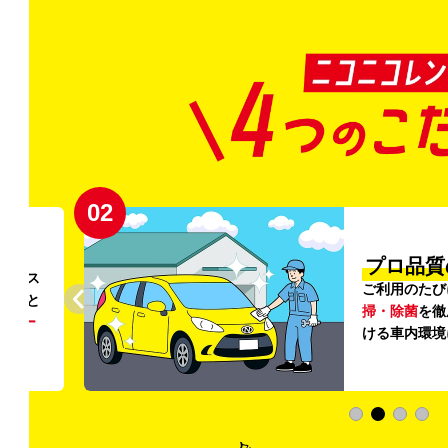
02
円〜
プロ品質
リンス
ご利用のたび
ること
掃・除菌
を徹
う
リー
ける車内環境