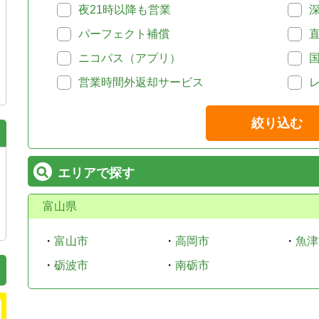
夜21時以降も営業
パーフェクト補償
ニコパス（アプリ）
営業時間外返却サービス
絞り込む
エリアで探す
富山県
・
富山市
・
高岡市
・
魚津
・
砺波市
・
南砺市