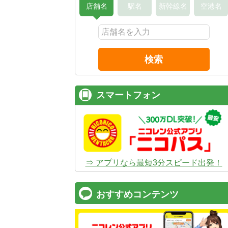
店舗名
駅名
新幹線名
空港名
検索
スマートフォン
⇒ アプリなら最短3分スピード出発！
おすすめコンテンツ