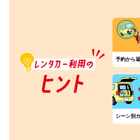
予約から
シーン別