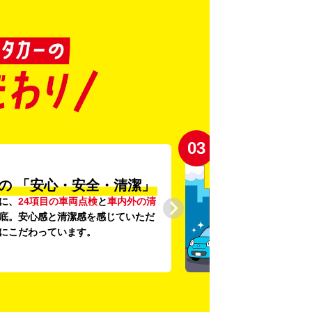
03
の
「安心・安全・清潔」
に、
24項目の車両点検
と
車内外の清
底。安心感と清潔感を感じていただ
にこだわっています。