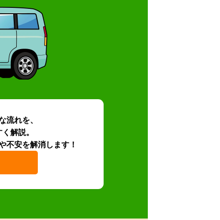
な流れを、
すく解説。
や不安を解消します！