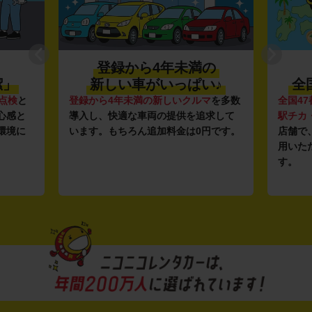
登録から4年未満の
潔」
新しい車がいっぱい♪
全
点検
と
登録から4年未満の新しいクルマ
を多数
全国47
心感と
導入し、快適な車両の提供を追求して
駅チカ
環境に
います。もちろん追加料金は0円です。
店舗で
用いた
す。