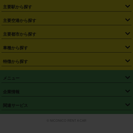
・
北海道
・
青森県
・
岩手県
・
宮城県
・
秋田県
・
山形県
主要駅から探す
・
福島県
・
東京都
・
神奈川県
・
埼玉県
・
千葉県
・
茨城県
・
札幌駅
・
仙台駅
・
新宿駅
・
池袋駅
・
渋谷駅
・
東京駅
主要空港から探す
・
栃木県
・
群馬県
・
山梨県
・
愛知県
・
静岡県
・
岐阜県
・
横浜駅
・
川崎駅
・
大宮駅
・
西船橋駅
・
柏駅
・
名古屋駅
・
新千歳空港
・
仙台空港
主要都市から探す
・
長野県
・
新潟県
・
富山県
・
石川県
・
福井県
・
大阪府
・
大阪駅
・
難波駅
・
三宮駅
・
京都駅
・
広島駅
・
博多駅
・
成田空港
・
羽田空港
・
兵庫県
・
京都府
・
滋賀県
・
和歌山県
・
奈良県
・
三重県
・
札幌市
・
仙台市
車種から探す
・
熊本駅
・
那覇空港駅
・
中部国際空港セントレア
・
関西国際空港
・
鳥取県
・
島根県
・
岡山県
・
広島県
・
山口県
・
徳島県
・
千葉市
・
さいたま市
・
軽自動車
・
コンパクトカー
・
ステーションワゴン・セダン
特徴から探す
・
大阪国際空港（伊丹空港）
・
神戸空港
・
香川県
・
愛媛県
・
高知県
・
福岡県
・
佐賀県
・
長崎県
・
横浜市
・
川崎市
・
ミニバン・ワンボックス
・
高級ミニバン・ワンボックス
・
SUV
・
岡山空港
・
徳島空港
・
ハイブリッド
・
宅配レンタカー
・
ETCカードレンタル
・
熊本県
・
大分県
・
宮崎県
・
鹿児島県
・
沖縄県
・
相模原市
・
新潟市
メニュー
・
軽トラック・商用バン
・
福岡空港
・
鹿児島空港
・
長期レンタル
・
深夜時間帯レンタル
・
免責補償プラス
・
静岡市
・
浜松市
・
・
トラック・バン
トップページ
・
はじめての方へ
・
ご利用案内
(タウンエースバン、ライトエースバン等)
企業情報
・
那覇空港
・
パーフェクト補償
・
スタッドレスタイヤ
・
直前予約
・
名古屋市
・
京都市
・
・
トラック・バン
ベストレート保証
・
予約から返却まで
・
・
店舗オリジナル
利用シーン別ガイ
(ハイエースバン・キャラバン等)
・
・
ニコパス(アプリ)
会社概要
・
ニュース
・
国際運転免許証
・
フランチャイズ募集
・
営業時間外返却サービス
・
個人情報保護
関連サービス
・
大阪市
・
堺市
ド
・
・
レッカー搬送サービス
カスタマーハラスメントに対する基本方針
・
神戸市
・
岡山市
・
・
車種・料金
カーリースなら「定額ニコノリパック」
・
店舗を探す
・
キャンペーン
© NICONICO RENT A CAR
・
特定商取引法に基づく表記
・
旅行業約款
・
広島市
・
北九州市
・
・
会員特典
超短期カーリースの「ニコリース」
・
選ばれる理由
・
安心・安全への取