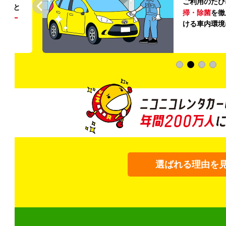
ご利用のたび
ること
掃・除菌
を徹
う
リー
ける車内環境
選ばれる理由を