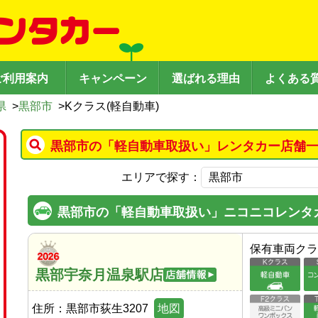
ご利用案内
キャンペーン
選ばれる理由
よくある
県
>
黒部市
>
Kクラス(軽自動車)
黒部市の「軽自動車取扱い」レンタカー店舗一
エリアで探す：
黒部市の「軽自動車取扱い」ニコニコレンタ
保有車両クラ
黒部宇奈月温泉駅店
住所：
黒部市荻生3207
地図