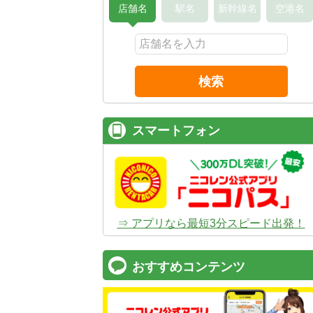
店舗名
駅名
新幹線名
空港名
検索
スマートフォン
⇒ アプリなら最短3分スピード出発！
おすすめコンテンツ