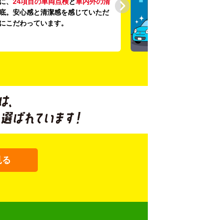
に、
24項目の車両点検
と
車内外の清
底。安心感と清潔感を感じていただ
にこだわっています。
見る