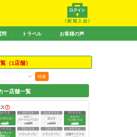
質問
トラベル
お客様の声
覧（1店舗）
検索
カー店舗一覧
ス