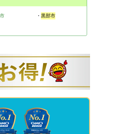
市
・
黒部市