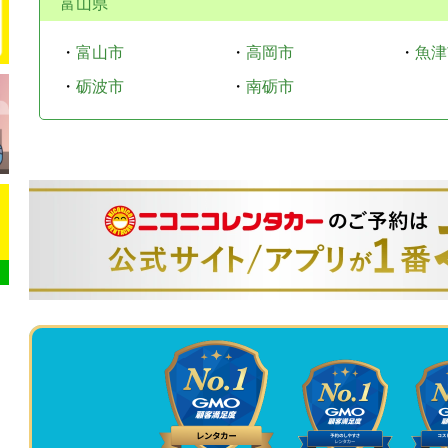
富山県
・
富山市
・
高岡市
・
魚津
・
砺波市
・
南砺市