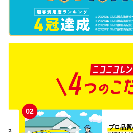
02
円〜
プロ品質
リンス