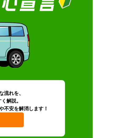
な流れを、
すく解説。
や不安を解消します！