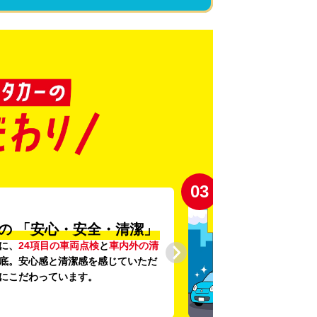
03
の
「安心・安全・清潔」
に、
24項目の車両点検
と
車内外の清
底。安心感と清潔感を感じていただ
にこだわっています。