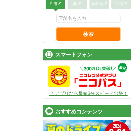
店舗名
駅名
新幹線名
空港名
検索
スマートフォン
⇒ アプリなら最短3分スピード出発！
おすすめコンテンツ