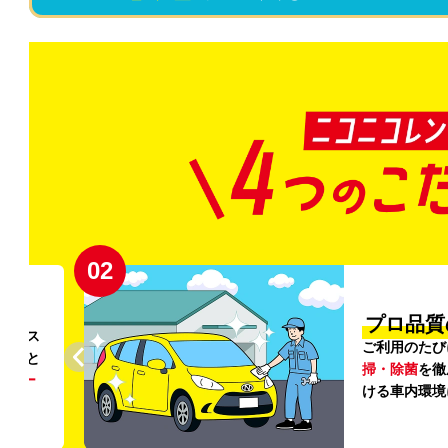
02
円〜
プロ品質
リンス
ご利用のたび
ること
掃・除菌
を徹
う
リー
ける車内環境