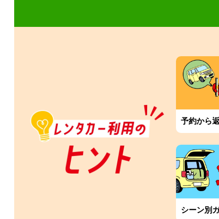
予約から
シーン別