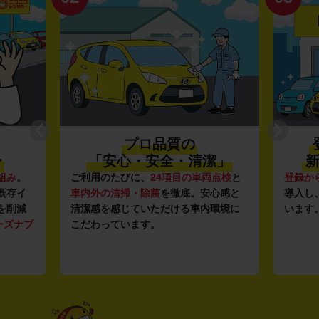
プロ品質の
〜
「安心・安全・清潔」
新
組み
。
ご利用のたびに、
24項目の車両点検
と
登録か
既存イ
車内外の清掃・除菌
を徹底。安心感と
導入し
を削減
清潔感を感じていただける車内環境に
います
ーズナブ
こだわっています。