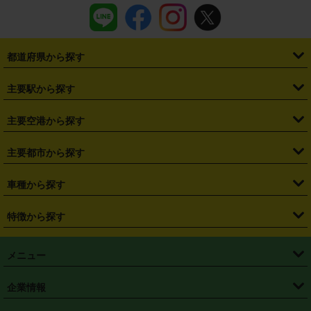
都道府県から探す
・
北海道
・
青森県
・
岩手県
・
宮城県
・
秋田県
・
山形県
主要駅から探す
・
福島県
・
東京都
・
神奈川県
・
埼玉県
・
千葉県
・
茨城県
・
札幌駅
・
仙台駅
・
新宿駅
・
池袋駅
・
渋谷駅
・
東京駅
主要空港から探す
・
栃木県
・
群馬県
・
山梨県
・
愛知県
・
静岡県
・
岐阜県
・
横浜駅
・
川崎駅
・
大宮駅
・
西船橋駅
・
柏駅
・
名古屋駅
・
新千歳空港
・
仙台空港
主要都市から探す
・
長野県
・
新潟県
・
富山県
・
石川県
・
福井県
・
大阪府
・
大阪駅
・
難波駅
・
三宮駅
・
京都駅
・
広島駅
・
博多駅
・
成田空港
・
羽田空港
・
兵庫県
・
京都府
・
滋賀県
・
和歌山県
・
奈良県
・
三重県
・
札幌市
・
仙台市
車種から探す
・
熊本駅
・
那覇空港駅
・
中部国際空港セントレア
・
関西国際空港
・
鳥取県
・
島根県
・
岡山県
・
広島県
・
山口県
・
徳島県
・
千葉市
・
さいたま市
・
軽自動車
・
コンパクトカー
・
ステーションワゴン・セダン
特徴から探す
・
大阪国際空港（伊丹空港）
・
神戸空港
・
香川県
・
愛媛県
・
高知県
・
福岡県
・
佐賀県
・
長崎県
・
横浜市
・
川崎市
・
ミニバン・ワンボックス
・
高級ミニバン・ワンボックス
・
SUV
・
岡山空港
・
徳島空港
・
ハイブリッド
・
宅配レンタカー
・
ETCカードレンタル
・
熊本県
・
大分県
・
宮崎県
・
鹿児島県
・
沖縄県
・
相模原市
・
新潟市
メニュー
・
軽トラック・商用バン
・
福岡空港
・
鹿児島空港
・
長期レンタル
・
深夜時間帯レンタル
・
免責補償プラス
・
静岡市
・
浜松市
・
・
トラック・バン
トップページ
・
はじめての方へ
・
ご利用案内
(タウンエースバン、ライトエースバン等)
企業情報
・
那覇空港
・
パーフェクト補償
・
スタッドレスタイヤ
・
直前予約
・
名古屋市
・
京都市
・
・
トラック・バン
ベストレート保証
・
予約から返却まで
・
・
店舗オリジナル
利用シーン別ガイ
(ハイエースバン・キャラバン等)