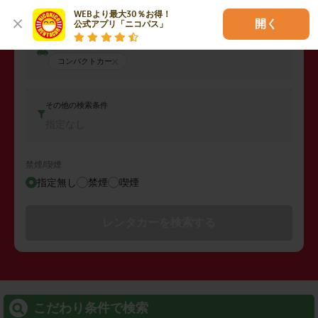
WEBより最大30％お得！

開く
公式アプリ「ニコパス」
車両タイプ
コンパクトカー
その他の検索条件
指定なし
禁煙/喫煙
指定無し
禁煙
喫煙
レンタカーを検索する
こだわり条件で検索