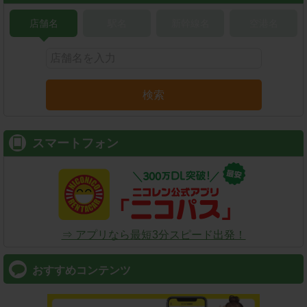
店舗名
駅名
新幹線名
空港名
検索
スマートフォン
⇒ アプリなら最短3分スピード出発！
おすすめコンテンツ