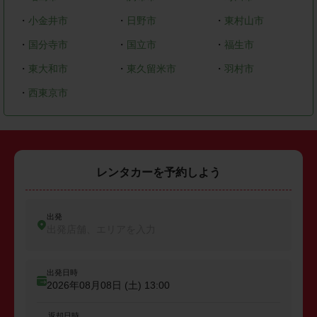
・
小金井市
・
日野市
・
東村山市
・
国分寺市
・
国立市
・
福生市
・
東大和市
・
東久留米市
・
羽村市
・
西東京市
レンタカーを予約しよう
出発
出発店舗、エリアを入力
出発日時
2026年08月08日 (土)
13:00
返却日時