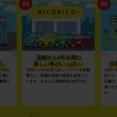
03
04
登録から4年未満の
潔」
新しい車がいっぱい♪
全
点検
と
登録から4年未満の新しいクルマ
を多数
全国47
心感と
導入し、快適な車両の提供を追求して
駅チカ
環境に
います。もちろん追加料金は0円です。
店舗で
用いた
す。