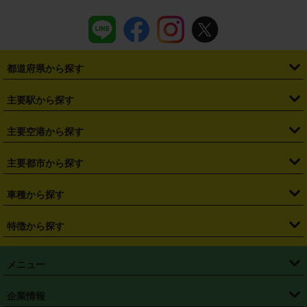
都道府県から探す
・
北海道
・
青森県
・
岩手県
・
宮城県
・
秋田県
・
山形県
主要駅から探す
・
福島県
・
東京都
・
神奈川県
・
埼玉県
・
千葉県
・
茨城県
・
札幌駅
・
仙台駅
・
新宿駅
・
池袋駅
・
渋谷駅
・
東京駅
主要空港から探す
・
栃木県
・
群馬県
・
山梨県
・
愛知県
・
静岡県
・
岐阜県
・
横浜駅
・
川崎駅
・
大宮駅
・
西船橋駅
・
柏駅
・
名古屋駅
・
新千歳空港
・
仙台空港
主要都市から探す
・
長野県
・
新潟県
・
富山県
・
石川県
・
福井県
・
大阪府
・
大阪駅
・
難波駅
・
三宮駅
・
京都駅
・
広島駅
・
博多駅
・
成田空港
・
羽田空港
・
兵庫県
・
京都府
・
滋賀県
・
和歌山県
・
奈良県
・
三重県
・
札幌市
・
仙台市
車種から探す
・
熊本駅
・
那覇空港駅
・
中部国際空港セントレア
・
関西国際空港
・
鳥取県
・
島根県
・
岡山県
・
広島県
・
山口県
・
徳島県
・
千葉市
・
さいたま市
・
軽自動車
・
コンパクトカー
・
ステーションワゴン・セダン
特徴から探す
・
大阪国際空港（伊丹空港）
・
神戸空港
・
香川県
・
愛媛県
・
高知県
・
福岡県
・
佐賀県
・
長崎県
・
横浜市
・
川崎市
・
ミニバン・ワンボックス
・
高級ミニバン・ワンボックス
・
SUV
・
岡山空港
・
徳島空港
・
ハイブリッド
・
宅配レンタカー
・
ETCカードレンタル
・
熊本県
・
大分県
・
宮崎県
・
鹿児島県
・
沖縄県
・
相模原市
・
新潟市
メニュー
・
軽トラック・商用バン
・
福岡空港
・
鹿児島空港
・
長期レンタル
・
深夜時間帯レンタル
・
免責補償プラス
・
静岡市
・
浜松市
・
・
トラック・バン
トップページ
・
はじめての方へ
・
ご利用案内
(タウンエースバン、ライトエースバン等)
企業情報
・
那覇空港
・
パーフェクト補償
・
スタッドレスタイヤ
・
直前予約
・
名古屋市
・
京都市