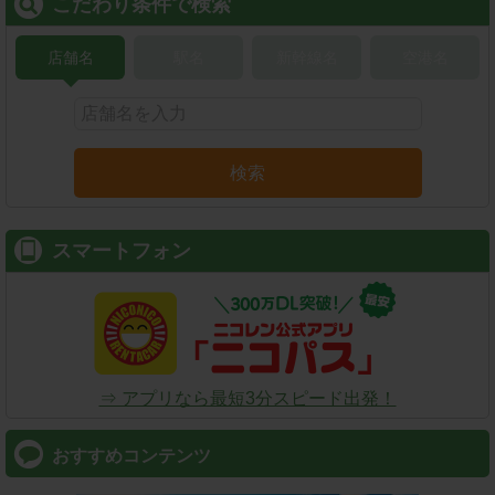
こだわり条件で検索
店舗名
駅名
新幹線名
空港名
検索
スマートフォン
⇒ アプリなら最短3分スピード出発！
おすすめコンテンツ