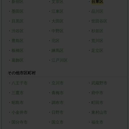
・
新宿区
・
文京区
・
台東区
・
墨田区
・
江東区
・
品川区
・
目黒区
・
大田区
・
世田谷区
・
渋谷区
・
中野区
・
杉並区
・
豊島区
・
北区
・
荒川区
・
板橋区
・
練馬区
・
足立区
・
葛飾区
・
江戸川区
その他市区町村
・
八王子市
・
立川市
・
武蔵野市
・
三鷹市
・
青梅市
・
府中市
・
昭島市
・
調布市
・
町田市
・
小金井市
・
日野市
・
東村山市
・
国分寺市
・
国立市
・
福生市