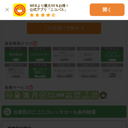
住所：
台東区根岸5-13-15
地図
WEBより最大30％お得！

開く
公式アプリ「ニコパス」
営業時間：
08:00-20:00
この店舗で予約する
保有車両クラス
各種サービス
台東区のニコニコレンタカーを条件検索