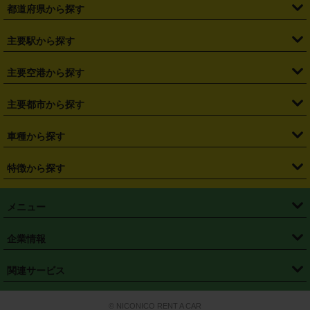
都道府県から探す
・
北海道
・
青森県
・
岩手県
・
宮城県
・
秋田県
・
山形県
主要駅から探す
・
福島県
・
東京都
・
神奈川県
・
埼玉県
・
千葉県
・
茨城県
・
札幌駅
・
仙台駅
・
新宿駅
・
池袋駅
・
渋谷駅
・
東京駅
主要空港から探す
・
栃木県
・
群馬県
・
山梨県
・
愛知県
・
静岡県
・
岐阜県
・
横浜駅
・
川崎駅
・
大宮駅
・
西船橋駅
・
柏駅
・
名古屋駅
・
新千歳空港
・
仙台空港
主要都市から探す
・
長野県
・
新潟県
・
富山県
・
石川県
・
福井県
・
大阪府
・
大阪駅
・
難波駅
・
三宮駅
・
京都駅
・
広島駅
・
博多駅
・
成田空港
・
羽田空港
・
兵庫県
・
京都府
・
滋賀県
・
和歌山県
・
奈良県
・
三重県
・
札幌市
・
仙台市
車種から探す
・
熊本駅
・
那覇空港駅
・
中部国際空港セントレア
・
関西国際空港
・
鳥取県
・
島根県
・
岡山県
・
広島県
・
山口県
・
徳島県
・
千葉市
・
さいたま市
・
軽自動車
・
コンパクトカー
・
ステーションワゴン・セダン
特徴から探す
・
大阪国際空港（伊丹空港）
・
神戸空港
・
香川県
・
愛媛県
・
高知県
・
福岡県
・
佐賀県
・
長崎県
・
横浜市
・
川崎市
・
ミニバン・ワンボックス
・
高級ミニバン・ワンボックス
・
SUV
・
岡山空港
・
徳島空港
・
ハイブリッド
・
宅配レンタカー
・
ETCカードレンタル
・
熊本県
・
大分県
・
宮崎県
・
鹿児島県
・
沖縄県
・
相模原市
・
新潟市
メニュー
・
軽トラック・商用バン
・
福岡空港
・
鹿児島空港
・
長期レンタル
・
深夜時間帯レンタル
・
免責補償プラス
・
静岡市
・
浜松市
・
・
トラック・バン
トップページ
・
はじめての方へ
・
ご利用案内
(タウンエースバン、ライトエースバン等)
企業情報
・
那覇空港
・
パーフェクト補償
・
スタッドレスタイヤ
・
直前予約
・
名古屋市
・
京都市
・
・
トラック・バン
ベストレート保証
・
予約から返却まで
・
・
店舗オリジナル
利用シーン別ガイ
(ハイエースバン・キャラバン等)
・
・
ニコパス(アプリ)
会社概要
・
ニュース
・
国際運転免許証
・
フランチャイズ募集
・
営業時間外返却サービス
・
個人情報保護
関連サービス
・
大阪市
・
堺市
ド
・
・
レッカー搬送サービス
カスタマーハラスメントに対する基本方針
・
神戸市
・
岡山市
・
・
車種・料金
カーリースなら「定額ニコノリパック」
・
店舗を探す
・
キャンペーン
© NICONICO RENT A CAR