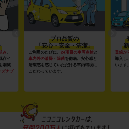
プロ品質の
〜
「安心・安全・清潔」
新
組み
。
ご利用のたびに、
24項目の車両点検
と
登録か
既存イ
車内外の清掃・除菌
を徹底。安心感と
導入し
を削減
清潔感を感じていただける車内環境に
います
ーズナブ
こだわっています。