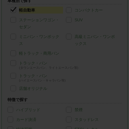
車種別で探す
軽自動車
コンパクトカー
ステーションワゴン・
SUV
セダン
ミニバン・ワンボック
高級ミニバン・ワンボ
ス
ックス
軽トラック・商用バン
トラック・バン
(タウンエースバン、ライトエースバン等)
トラック・バン
(ハイエースバン・キャラバン等)
店舗オリジナル
特徴で探す
ハイブリッド
禁煙
カード決済
スタッドレス