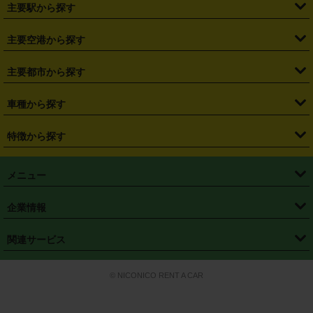
・
北海道
・
青森県
・
岩手県
・
宮城県
・
秋田県
・
山形県
主要駅から探す
・
福島県
・
東京都
・
神奈川県
・
埼玉県
・
千葉県
・
茨城県
・
札幌駅
・
仙台駅
・
新宿駅
・
池袋駅
・
渋谷駅
・
東京駅
主要空港から探す
・
栃木県
・
群馬県
・
山梨県
・
愛知県
・
静岡県
・
岐阜県
・
横浜駅
・
川崎駅
・
大宮駅
・
西船橋駅
・
柏駅
・
名古屋駅
・
新千歳空港
・
仙台空港
主要都市から探す
・
長野県
・
新潟県
・
富山県
・
石川県
・
福井県
・
大阪府
・
大阪駅
・
難波駅
・
三宮駅
・
京都駅
・
広島駅
・
博多駅
・
成田空港
・
羽田空港
・
兵庫県
・
京都府
・
滋賀県
・
和歌山県
・
奈良県
・
三重県
・
札幌市
・
仙台市
車種から探す
・
熊本駅
・
那覇空港駅
・
中部国際空港セントレア
・
関西国際空港
・
鳥取県
・
島根県
・
岡山県
・
広島県
・
山口県
・
徳島県
・
千葉市
・
さいたま市
・
軽自動車
・
コンパクトカー
・
ステーションワゴン・セダン
特徴から探す
・
大阪国際空港（伊丹空港）
・
神戸空港
・
香川県
・
愛媛県
・
高知県
・
福岡県
・
佐賀県
・
長崎県
・
横浜市
・
川崎市
・
ミニバン・ワンボックス
・
高級ミニバン・ワンボックス
・
SUV
・
岡山空港
・
徳島空港
・
ハイブリッド
・
宅配レンタカー
・
ETCカードレンタル
・
熊本県
・
大分県
・
宮崎県
・
鹿児島県
・
沖縄県
・
相模原市
・
新潟市
メニュー
・
軽トラック・商用バン
・
福岡空港
・
鹿児島空港
・
長期レンタル
・
深夜時間帯レンタル
・
免責補償プラス
・
静岡市
・
浜松市
・
・
トラック・バン
トップページ
・
はじめての方へ
・
ご利用案内
(タウンエースバン、ライトエースバン等)
企業情報
・
那覇空港
・
パーフェクト補償
・
スタッドレスタイヤ
・
直前予約
・
名古屋市
・
京都市
・
・
トラック・バン
ベストレート保証
・
予約から返却まで
・
・
店舗オリジナル
利用シーン別ガイ
(ハイエースバン・キャラバン等)
・
・
ニコパス(アプリ)
会社概要
・
ニュース
・
国際運転免許証
・
フランチャイズ募集
・
営業時間外返却サービス
・
個人情報保護
関連サービス
・
大阪市
・
堺市
ド
・
・
レッカー搬送サービス
カスタマーハラスメントに対する基本方針
・
神戸市
・
岡山市
・
・
車種・料金
カーリースなら「定額ニコノリパック」
・
店舗を探す
・
キャンペーン
© NICONICO RENT A CAR
・
特定商取引法に基づく表記
・
旅行業約款
・
広島市
・
北九州市
・
・
会員特典
超短期カーリースの「ニコリース」
・
選ばれる理由
・
安心・安全への取
り組み
・
福岡市
・
熊本市