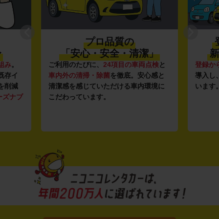
プロ品質の
〜
「安心・安全・清潔」
新
組み
。
ご利用のたびに、
24項目の車両点検
と
登録か
既存イ
車内外の清掃・除菌
を徹底。安心感と
導入し
を削減
清潔感を感じていただける車内環境に
います
ーズナブ
こだわっています。