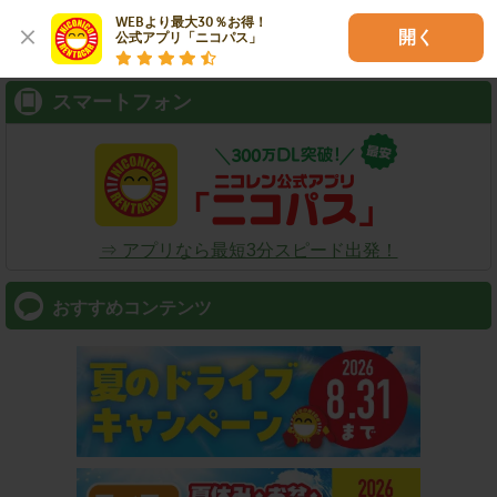
検索
WEBより最大30％お得！

開く
公式アプリ「ニコパス」
スマートフォン
⇒ アプリなら最短3分スピード出発！
おすすめコンテンツ