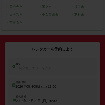
・
国分寺市
・
国立市
・
福生市
・
東大和市
・
東久留米市
・
羽村市
・
西東京市
レンタカーを予約しよう
出発
出発店舗、エリアを入力
出発日時
2026年08月08日 (土)
15:00
返却日時
2026年08月09日 (日)
15:00