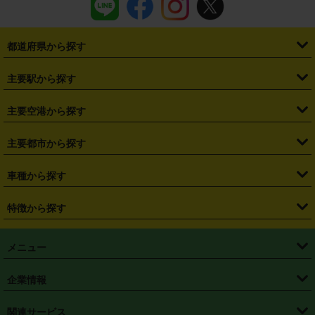
都道府県から探す
・
北海道
・
青森県
・
岩手県
・
宮城県
・
秋田県
・
山形県
主要駅から探す
・
福島県
・
東京都
・
神奈川県
・
埼玉県
・
千葉県
・
茨城県
・
札幌駅
・
仙台駅
・
新宿駅
・
池袋駅
・
渋谷駅
・
東京駅
主要空港から探す
・
栃木県
・
群馬県
・
山梨県
・
愛知県
・
静岡県
・
岐阜県
・
横浜駅
・
川崎駅
・
大宮駅
・
西船橋駅
・
柏駅
・
名古屋駅
・
新千歳空港
・
仙台空港
主要都市から探す
・
長野県
・
新潟県
・
富山県
・
石川県
・
福井県
・
大阪府
・
大阪駅
・
難波駅
・
三宮駅
・
京都駅
・
広島駅
・
博多駅
・
成田空港
・
羽田空港
・
兵庫県
・
京都府
・
滋賀県
・
和歌山県
・
奈良県
・
三重県
・
札幌市
・
仙台市
車種から探す
・
熊本駅
・
那覇空港駅
・
中部国際空港セントレア
・
関西国際空港
・
鳥取県
・
島根県
・
岡山県
・
広島県
・
山口県
・
徳島県
・
千葉市
・
さいたま市
・
軽自動車
・
コンパクトカー
・
ステーションワゴン・セダン
特徴から探す
・
大阪国際空港（伊丹空港）
・
神戸空港
・
香川県
・
愛媛県
・
高知県
・
福岡県
・
佐賀県
・
長崎県
・
横浜市
・
川崎市
・
ミニバン・ワンボックス
・
高級ミニバン・ワンボックス
・
SUV
・
岡山空港
・
徳島空港
・
ハイブリッド
・
宅配レンタカー
・
ETCカードレンタル
・
熊本県
・
大分県
・
宮崎県
・
鹿児島県
・
沖縄県
・
相模原市
・
新潟市
メニュー
・
軽トラック・商用バン
・
福岡空港
・
鹿児島空港
・
長期レンタル
・
深夜時間帯レンタル
・
免責補償プラス
・
静岡市
・
浜松市
・
・
トラック・バン
トップページ
・
はじめての方へ
・
ご利用案内
(タウンエースバン、ライトエースバン等)
企業情報
・
那覇空港
・
パーフェクト補償
・
スタッドレスタイヤ
・
直前予約
・
名古屋市
・
京都市
・
・
トラック・バン
ベストレート保証
・
予約から返却まで
・
・
店舗オリジナル
利用シーン別ガイ
(ハイエースバン・キャラバン等)
・
・
ニコパス(アプリ)
会社概要
・
ニュース
・
国際運転免許証
・
フランチャイズ募集
・
営業時間外返却サービス
・
個人情報保護
関連サービス
・
大阪市
・
堺市
ド