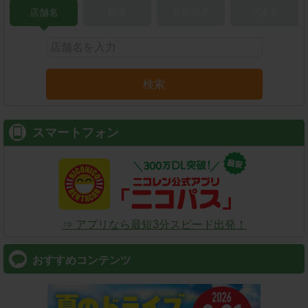
店舗名
駅名
新幹線名
空港名
検索
スマートフォン
⇒ アプリなら最短3分スピード出発！
おすすめコンテンツ