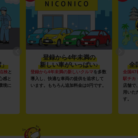
登録から4年未満の
潔」
新しい車がいっぱい♪
全
点検
と
登録から4年未満の新しいクルマ
を多数
全国47
心感と
導入し、快適な車両の提供を追求して
駅チカ
環境に
います。もちろん追加料金は0円です。
店舗で
用いた
す。