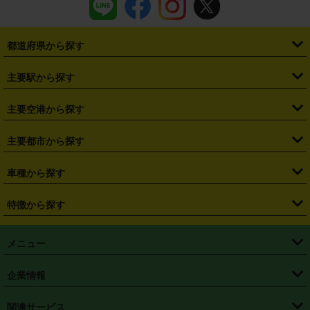
都道府県から探す
・
北海道
・
青森県
・
岩手県
・
宮城県
・
秋田県
・
山形県
主要駅から探す
・
福島県
・
東京都
・
神奈川県
・
埼玉県
・
千葉県
・
茨城県
・
札幌駅
・
仙台駅
・
新宿駅
・
池袋駅
・
渋谷駅
・
東京駅
主要空港から探す
・
栃木県
・
群馬県
・
山梨県
・
愛知県
・
静岡県
・
岐阜県
・
横浜駅
・
川崎駅
・
大宮駅
・
西船橋駅
・
柏駅
・
名古屋駅
・
新千歳空港
・
仙台空港
主要都市から探す
・
長野県
・
新潟県
・
富山県
・
石川県
・
福井県
・
大阪府
・
大阪駅
・
難波駅
・
三宮駅
・
京都駅
・
広島駅
・
博多駅
・
成田空港
・
羽田空港
・
兵庫県
・
京都府
・
滋賀県
・
和歌山県
・
奈良県
・
三重県
・
札幌市
・
仙台市
車種から探す
・
熊本駅
・
那覇空港駅
・
中部国際空港セントレア
・
関西国際空港
・
鳥取県
・
島根県
・
岡山県
・
広島県
・
山口県
・
徳島県
・
千葉市
・
さいたま市
・
軽自動車
・
コンパクトカー
・
ステーションワゴン・セダン
特徴から探す
・
大阪国際空港（伊丹空港）
・
神戸空港
・
香川県
・
愛媛県
・
高知県
・
福岡県
・
佐賀県
・
長崎県
・
横浜市
・
川崎市
・
ミニバン・ワンボックス
・
高級ミニバン・ワンボックス
・
SUV
・
岡山空港
・
徳島空港
・
ハイブリッド
・
宅配レンタカー
・
ETCカードレンタル
・
熊本県
・
大分県
・
宮崎県
・
鹿児島県
・
沖縄県
・
相模原市
・
新潟市
メニュー
・
軽トラック・商用バン
・
福岡空港
・
鹿児島空港
・
長期レンタル
・
深夜時間帯レンタル
・
免責補償プラス
・
静岡市
・
浜松市
・
・
トラック・バン
トップページ
・
はじめての方へ
・
ご利用案内
(タウンエースバン、ライトエースバン等)
企業情報
・
那覇空港
・
パーフェクト補償
・
スタッドレスタイヤ
・
直前予約
・
名古屋市
・
京都市
・
・
トラック・バン
ベストレート保証
・
予約から返却まで
・
・
店舗オリジナル
利用シーン別ガイ
(ハイエースバン・キャラバン等)
・
・
ニコパス(アプリ)
会社概要
・
ニュース
・
国際運転免許証
・
フランチャイズ募集
・
営業時間外返却サービス
・
個人情報保護
関連サービス
・
大阪市
・
堺市
ド