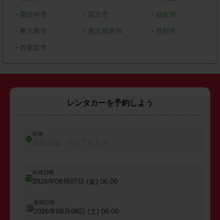
・
国分寺市
・
国立市
・
福生市
・
東大和市
・
東久留米市
・
羽村市
・
西東京市
レンタカーを予約しよう
出発
出発店舗、エリアを入力
出発日時
2026年08月07日 (金)
06:00
返却日時
2026年08月08日 (土)
06:00