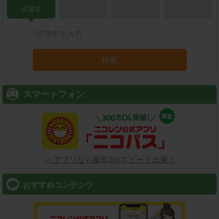
店舗名
駅名
新幹線名
空港名
検索
スマートフォン
⇒ アプリなら最短3分スピード出発！
おすすめコンテンツ