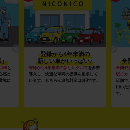
登録から4年未満の
潔」
新しい車がいっぱい♪
全
点検
と
登録から4年未満の新しいクルマ
を多数
全国47
心感と
導入し、快適な車両の提供を追求して
駅チカ
環境に
います。もちろん追加料金は0円です。
店舗で
用いた
す。