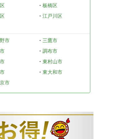
区
・
板橋区
区
・
江戸川区
野市
・
三鷹市
市
・
調布市
市
・
東村山市
市
・
東大和市
京市