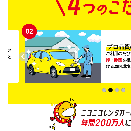
02
円〜
プロ品質
リンス
ご利用のたび
ること
掃・除菌
を徹
う
リー
ける車内環境