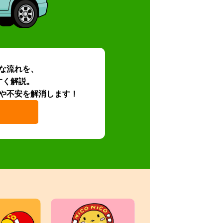
な流れを、
すく解説。
や不安を解消します！