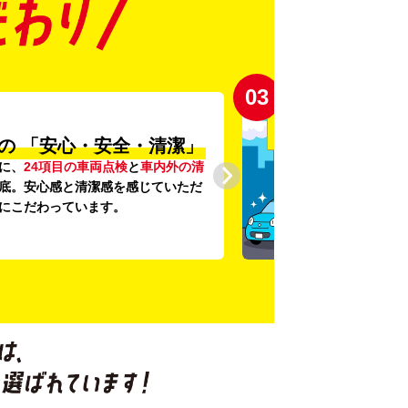
03
の
「安心・安全・清潔」
に、
24項目の車両点検
と
車内外の清
底。安心感と清潔感を感じていただ
にこだわっています。