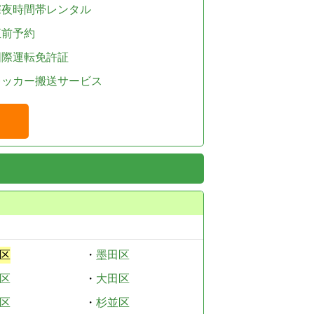
深夜時間帯レンタル
直前予約
国際運転免許証
レッカー搬送サービス
区
・
墨田区
区
・
大田区
区
・
杉並区