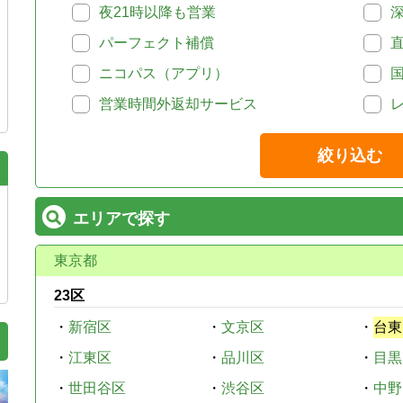
夜21時以降も営業
パーフェクト補償
ニコパス（アプリ）
営業時間外返却サービス
絞り込む
エリアで探す
東京都
23区
・
新宿区
・
文京区
・
台東
・
江東区
・
品川区
・
目黒
・
世田谷区
・
渋谷区
・
中野