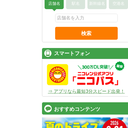
店舗名
駅名
新幹線名
空港名
検索
スマートフォン
⇒ アプリなら最短3分スピード出発！
おすすめコンテンツ