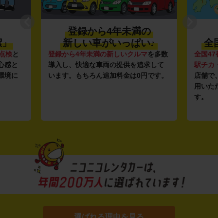
登録から4年未満の
潔」
新しい車がいっぱい♪
全
点検
と
登録から4年未満の新しいクルマ
を多数
全国47
心感と
導入し、快適な車両の提供を追求して
駅チカ
環境に
います。もちろん追加料金は0円です。
店舗で
用いた
す。
選ばれる理由を見る