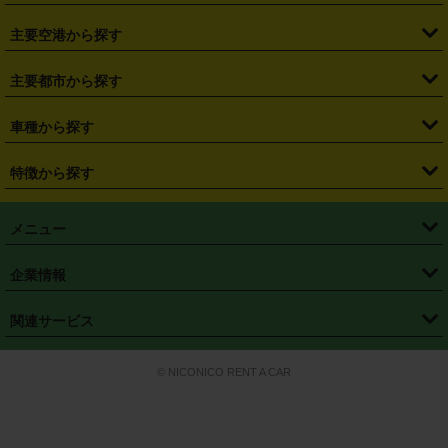
・
福島県
・
東京都
・
神奈川県
・
埼玉県
・
千葉県
・
茨城県
・
札幌駅
・
仙台駅
・
新宿駅
・
池袋駅
・
渋谷駅
・
東京駅
主要空港から探す
・
栃木県
・
群馬県
・
山梨県
・
愛知県
・
静岡県
・
岐阜県
・
横浜駅
・
川崎駅
・
大宮駅
・
西船橋駅
・
柏駅
・
名古屋駅
・
新千歳空港
・
仙台空港
主要都市から探す
・
長野県
・
新潟県
・
富山県
・
石川県
・
福井県
・
大阪府
・
大阪駅
・
難波駅
・
三宮駅
・
京都駅
・
広島駅
・
博多駅
・
成田空港
・
羽田空港
・
兵庫県
・
京都府
・
滋賀県
・
和歌山県
・
奈良県
・
三重県
・
札幌市
・
仙台市
車種から探す
・
熊本駅
・
那覇空港駅
・
中部国際空港セントレア
・
関西国際空港
・
鳥取県
・
島根県
・
岡山県
・
広島県
・
山口県
・
徳島県
・
千葉市
・
さいたま市
・
軽自動車
・
コンパクトカー
・
ステーションワゴン・セダン
特徴から探す
・
大阪国際空港（伊丹空港）
・
神戸空港
・
香川県
・
愛媛県
・
高知県
・
福岡県
・
佐賀県
・
長崎県
・
横浜市
・
川崎市
・
ミニバン・ワンボックス
・
高級ミニバン・ワンボックス
・
SUV
・
岡山空港
・
徳島空港
・
ハイブリッド
・
宅配レンタカー
・
ETCカードレンタル
・
熊本県
・
大分県
・
宮崎県
・
鹿児島県
・
沖縄県
・
相模原市
・
新潟市
メニュー
・
軽トラック・商用バン
・
福岡空港
・
鹿児島空港
・
長期レンタル
・
深夜時間帯レンタル
・
免責補償プラス
・
静岡市
・
浜松市
・
・
トラック・バン
トップページ
・
はじめての方へ
・
ご利用案内
(タウンエースバン、ライトエースバン等)
企業情報
・
那覇空港
・
パーフェクト補償
・
スタッドレスタイヤ
・
直前予約
・
名古屋市
・
京都市
・
・
トラック・バン
ベストレート保証
・
予約から返却まで
・
・
店舗オリジナル
利用シーン別ガイ
(ハイエースバン・キャラバン等)
・
・
ニコパス(アプリ)
会社概要
・
ニュース
・
国際運転免許証
・
フランチャイズ募集
・
営業時間外返却サービス
・
個人情報保護
関連サービス
・
大阪市
・
堺市
ド
・
・
レッカー搬送サービス
カスタマーハラスメントに対する基本方針
・
神戸市
・
岡山市
・
・
車種・料金
カーリースなら「定額ニコノリパック」
・
店舗を探す
・
キャンペーン
© NICONICO RENT A CAR
・
特定商取引法に基づく表記
・
旅行業約款
・
広島市
・
北九州市
・
・
会員特典
超短期カーリースの「ニコリース」
・
選ばれる理由
・
安心・安全への取
り組み
・
福岡市
・
熊本市