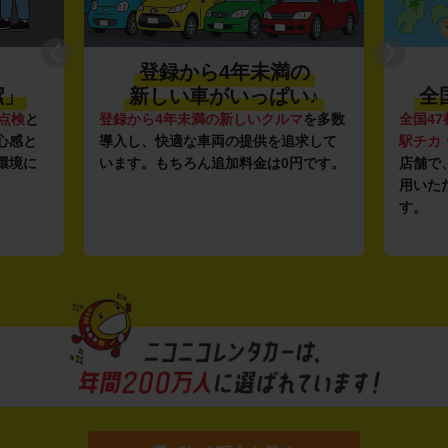
登録から4年未満の
潔」
新しい車がいっぱい♪
全
点検
と
登録から4年未満の新しいクルマ
を多数
全国47
心感と
導入し、快適な車両の提供を追求して
駅チカ
環境に
います。もちろん追加料金は0円です。
店舗で
用いた
す。