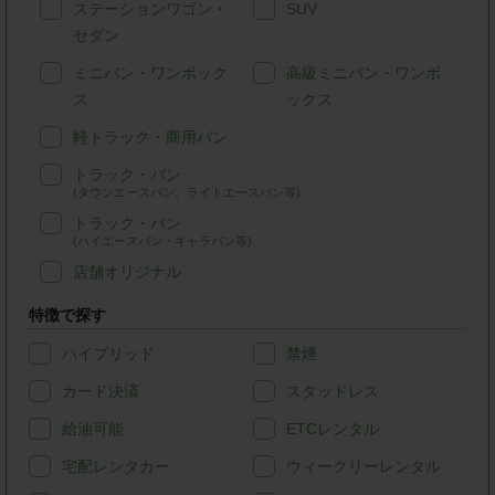
ステーションワゴン・
SUV
セダン
ミニバン・ワンボック
高級ミニバン・ワンボ
ス
ックス
軽トラック・商用バン
トラック・バン
(タウンエースバン、ライトエースバン等)
トラック・バン
(ハイエースバン・キャラバン等)
店舗オリジナル
特徴で探す
ハイブリッド
禁煙
カード決済
スタッドレス
給油可能
ETCレンタル
宅配レンタカー
ウィークリーレンタル