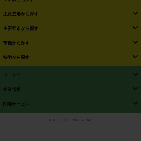
・
福島県
・
東京都
・
神奈川県
・
埼玉県
・
千葉県
・
茨城県
・
札幌駅
・
仙台駅
・
新宿駅
・
池袋駅
・
渋谷駅
・
東京駅
主要空港から探す
・
栃木県
・
群馬県
・
山梨県
・
愛知県
・
静岡県
・
岐阜県
・
横浜駅
・
川崎駅
・
大宮駅
・
西船橋駅
・
柏駅
・
名古屋駅
・
新千歳空港
・
仙台空港
主要都市から探す
・
長野県
・
新潟県
・
富山県
・
石川県
・
福井県
・
大阪府
・
大阪駅
・
難波駅
・
三宮駅
・
京都駅
・
広島駅
・
博多駅
・
成田空港
・
羽田空港
・
兵庫県
・
京都府
・
滋賀県
・
和歌山県
・
奈良県
・
三重県
・
札幌市
・
仙台市
車種から探す
・
熊本駅
・
那覇空港駅
・
中部国際空港セントレア
・
関西国際空港
・
鳥取県
・
島根県
・
岡山県
・
広島県
・
山口県
・
徳島県
・
千葉市
・
さいたま市
・
軽自動車
・
コンパクトカー
・
ステーションワゴン・セダン
特徴から探す
・
大阪国際空港（伊丹空港）
・
神戸空港
・
香川県
・
愛媛県
・
高知県
・
福岡県
・
佐賀県
・
長崎県
・
横浜市
・
川崎市
・
ミニバン・ワンボックス
・
高級ミニバン・ワンボックス
・
SUV
・
岡山空港
・
徳島空港
・
ハイブリッド
・
宅配レンタカー
・
ETCカードレンタル
・
熊本県
・
大分県
・
宮崎県
・
鹿児島県
・
沖縄県
・
相模原市
・
新潟市
メニュー
・
軽トラック・商用バン
・
福岡空港
・
鹿児島空港
・
長期レンタル
・
深夜時間帯レンタル
・
免責補償プラス
・
静岡市
・
浜松市
・
・
トラック・バン
トップページ
・
はじめての方へ
・
ご利用案内
(タウンエースバン、ライトエースバン等)
企業情報
・
那覇空港
・
パーフェクト補償
・
スタッドレスタイヤ
・
直前予約
・
名古屋市
・
京都市
・
・
トラック・バン
ベストレート保証
・
予約から返却まで
・
・
店舗オリジナル
利用シーン別ガイ
(ハイエースバン・キャラバン等)
・
・
ニコパス(アプリ)
会社概要
・
ニュース
・
国際運転免許証
・
フランチャイズ募集
・
営業時間外返却サービス
・
個人情報保護
関連サービス
・
大阪市
・
堺市
ド
・
・
レッカー搬送サービス
カスタマーハラスメントに対する基本方針
・
神戸市
・
岡山市
・
・
車種・料金
カーリースなら「定額ニコノリパック」
・
店舗を探す
・
キャンペーン
© NICONICO RENT A CAR
・
特定商取引法に基づく表記
・
旅行業約款
・
広島市
・
北九州市
・
・
会員特典
超短期カーリースの「ニコリース」
・
選ばれる理由
・
安心・安全への取
り組み
・
福岡市
・
熊本市