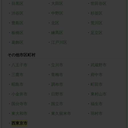
・
目黒区
・
大田区
・
世田谷区
・
渋谷区
・
中野区
・
杉並区
・
豊島区
・
北区
・
荒川区
・
板橋区
・
練馬区
・
足立区
・
葛飾区
・
江戸川区
その他市区町村
・
八王子市
・
立川市
・
武蔵野市
・
三鷹市
・
青梅市
・
府中市
・
昭島市
・
調布市
・
町田市
・
小金井市
・
日野市
・
東村山市
・
国分寺市
・
国立市
・
福生市
・
東大和市
・
東久留米市
・
羽村市
・
西東京市