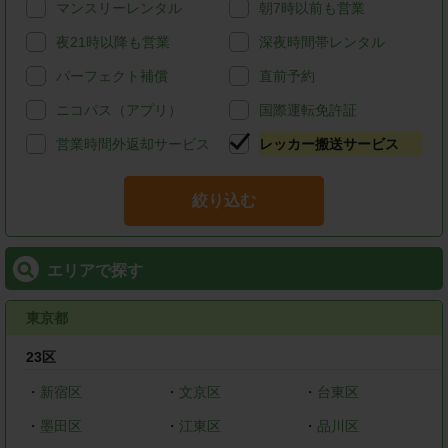
マンスリーレンタル
朝7時以前も営業
夜21時以降も営業
深夜時間帯レンタル
パーフェクト補償
直前予約
ニコパス（アプリ）
国際運転免許証
営業時間外返却サービス
レッカー搬送サービス
絞り込む
エリアで探す
東京都
23区
・
新宿区
・
文京区
・
台東区
・
墨田区
・
江東区
・
品川区