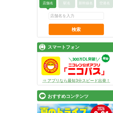
店舗名
駅名
新幹線名
空港名
検索
スマートフォン
⇒ アプリなら最短3分スピード出発！
おすすめコンテンツ