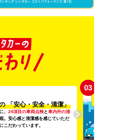
03
の
「安心・安全・清潔」
に、
24項目の車両点検
と
車内外の清
底。安心感と清潔感を感じていただ
にこだわっています。