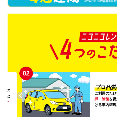
02
円〜
プロ品質
リンス
ご利用のたび
ること
掃・除菌
を徹
う
リー
ける車内環境