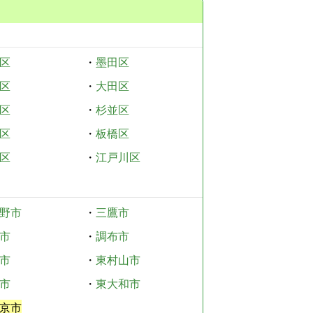
区
・
墨田区
区
・
大田区
区
・
杉並区
区
・
板橋区
区
・
江戸川区
野市
・
三鷹市
市
・
調布市
市
・
東村山市
市
・
東大和市
京市