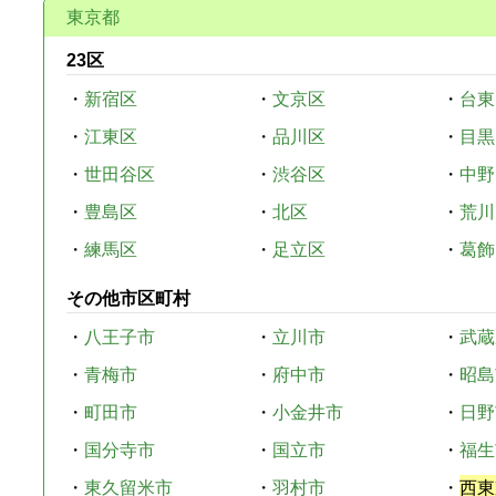
東京都
23区
・
新宿区
・
文京区
・
台東
・
江東区
・
品川区
・
目黒
・
世田谷区
・
渋谷区
・
中野
・
豊島区
・
北区
・
荒川
・
練馬区
・
足立区
・
葛飾
その他市区町村
・
八王子市
・
立川市
・
武蔵
・
青梅市
・
府中市
・
昭島
・
町田市
・
小金井市
・
日野
・
国分寺市
・
国立市
・
福生
・
東久留米市
・
羽村市
・
西東