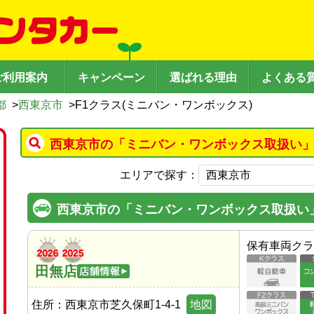
ご利用案内
キャンペーン
選ばれる理由
よくある
都
>
西東京市
>
F1クラス(ミニバン・ワンボックス)
西東京市の「ミニバン・ワンボックス取扱い」
エリアで探す：
西東京市の「ミニバン・ワンボックス取扱い
保有車両クラ
田無店
住所：
西東京市芝久保町1-4-1
地図