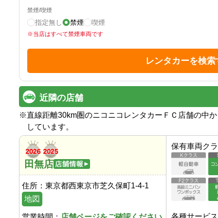
禁煙/喫煙
指定無し
禁煙
喫煙
※
当店はすべて禁煙車両です
レンタカーを検索
近隣の店舗
※
直線距離30km圏のニコニコレンタカーＦＣ店舗の中
しています。
保有車両クラ
田無店
住所：
東京都西東京市芝久保町1-4-1
地図
各種サービス
営業時間：
店舗ページをご確認ください