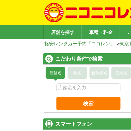
店舗を探す
車種・料金
格安レンタカー予約「ニコレン」
>
東京
こだわり条件で検索
店舗名
駅名
新幹線名
空港名
検索
スマートフォン