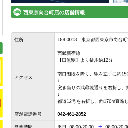
西東京向台町店の店舗情報
住所
188-0013
東京都西東京市向台町1-
西武新宿線

【田無駅】より徒歩約12分

南口階段を降り、駅を左手に約150
アクセス
↓

突き当りの武蔵境通りを右折し、約7
↓

都道12号を右折し、約170m直進
店舗電話番号
042-461-2852
営業時間
平日
08:00
-
20:00
土
08:00-20:0