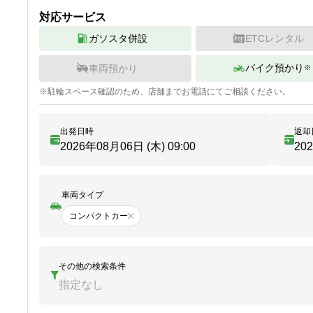
対応サービス
ガソスタ併設
ETCレンタル
バイク預かり
車両預かり
※
※
駐輪
スペース確認のため、店舗までお電話にてご相談ください。
出発日時
返却
2026年08月06日 (木)
09:00
20
車両タイプ
コンパクトカー
その他の検索条件
指定なし