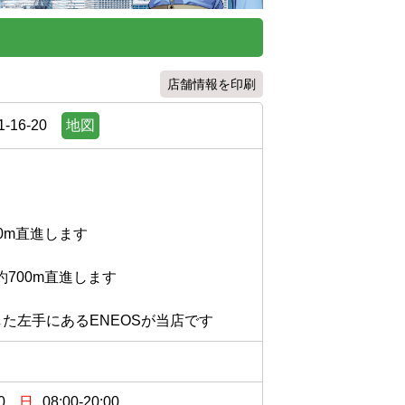
店舗情報を印刷
16-20
地図
m直進します

00m直進します

した左手にあるENEOSが当店です
0
日
08:00-20:00