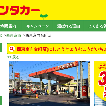
ご利用案内
キャンペーン
選ばれる理由
よくある
都
>
西東京市
>
西東京向台町店
西東京向台町店
(にしとうきょうむこうだいちょ
<< 戻る