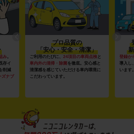
プロ品質の
〜
「安心・安全・清潔」
新
組み
。
ご利用のたびに、
24項目の車両点検
と
登録か
既存イ
車内外の清掃・除菌
を徹底。安心感と
導入し
を削減
清潔感を感じていただける車内環境に
います
ーズナブ
こだわっています。