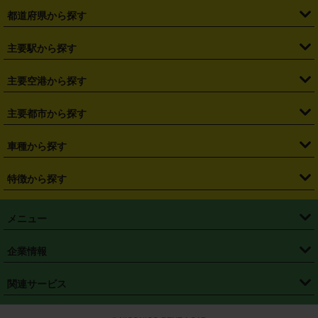
都道府県から探す
・
北海道
・
青森県
・
岩手県
・
宮城県
・
秋田県
・
山形県
主要駅から探す
・
福島県
・
東京都
・
神奈川県
・
埼玉県
・
千葉県
・
茨城県
・
札幌駅
・
仙台駅
・
新宿駅
・
池袋駅
・
渋谷駅
・
東京駅
主要空港から探す
・
栃木県
・
群馬県
・
山梨県
・
愛知県
・
静岡県
・
岐阜県
・
横浜駅
・
川崎駅
・
大宮駅
・
西船橋駅
・
柏駅
・
名古屋駅
・
新千歳空港
・
仙台空港
主要都市から探す
・
長野県
・
新潟県
・
富山県
・
石川県
・
福井県
・
大阪府
・
大阪駅
・
難波駅
・
三宮駅
・
京都駅
・
広島駅
・
博多駅
・
成田空港
・
羽田空港
・
兵庫県
・
京都府
・
滋賀県
・
和歌山県
・
奈良県
・
三重県
・
札幌市
・
仙台市
車種から探す
・
熊本駅
・
那覇空港駅
・
中部国際空港セントレア
・
関西国際空港
・
鳥取県
・
島根県
・
岡山県
・
広島県
・
山口県
・
徳島県
・
千葉市
・
さいたま市
・
軽自動車
・
コンパクトカー
・
ステーションワゴン・セダン
特徴から探す
・
大阪国際空港（伊丹空港）
・
神戸空港
・
香川県
・
愛媛県
・
高知県
・
福岡県
・
佐賀県
・
長崎県
・
横浜市
・
川崎市
・
ミニバン・ワンボックス
・
高級ミニバン・ワンボックス
・
SUV
・
岡山空港
・
徳島空港
・
ハイブリッド
・
宅配レンタカー
・
ETCカードレンタル
・
熊本県
・
大分県
・
宮崎県
・
鹿児島県
・
沖縄県
・
相模原市
・
新潟市
メニュー
・
軽トラック・商用バン
・
福岡空港
・
鹿児島空港
・
長期レンタル
・
深夜時間帯レンタル
・
免責補償プラス
・
静岡市
・
浜松市
・
・
トラック・バン
トップページ
・
はじめての方へ
・
ご利用案内
(タウンエースバン、ライトエースバン等)
企業情報
・
那覇空港
・
パーフェクト補償
・
スタッドレスタイヤ
・
直前予約
・
名古屋市
・
京都市
・
・
トラック・バン
ベストレート保証
・
予約から返却まで
・
・
店舗オリジナル
利用シーン別ガイ
(ハイエースバン・キャラバン等)
・
・
ニコパス(アプリ)
会社概要
・
ニュース
・
国際運転免許証
・
フランチャイズ募集
・
営業時間外返却サービス
・
個人情報保護
関連サービス
・
大阪市
・
堺市
ド
・
・
レッカー搬送サービス
カスタマーハラスメントに対する基本方針
・
神戸市
・
岡山市
・
・
車種・料金
カーリースなら「定額ニコノリパック」
・
店舗を探す
・
キャンペーン