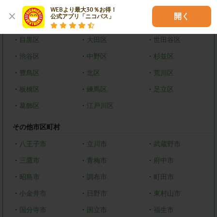
・
新宿区
・
文京区
・
台東区
WEBより最大30％お得！

開く
公式アプリ「ニコパス」
・
墨田区
・
江東区
・
品川区
・
目黒区
・
大田区
・
世田谷区
・
渋谷区
・
中野区
・
杉並区
・
豊島区
・
北区
・
荒川区
・
板橋区
・
練馬区
・
足立区
・
葛飾区
・
江戸川区
その他市区町村
・
八王子市
・
立川市
・
武蔵野市
・
三鷹市
・
青梅市
・
府中市
・
昭島市
・
調布市
・
町田市
・
小金井市
・
日野市
・
東村山市
・
国分寺市
・
国立市
・
福生市