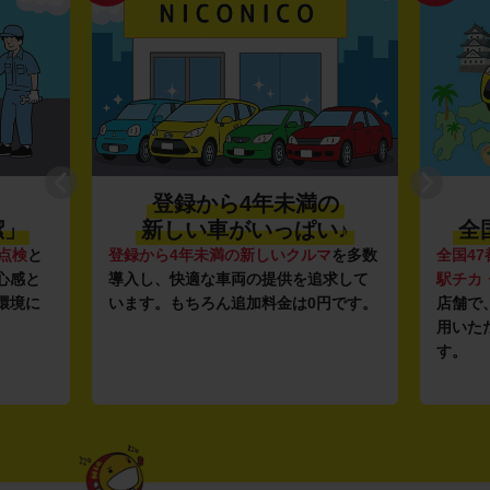
登録から4年未満の
潔」
新しい車がいっぱい♪
全
点検
と
登録から4年未満の新しいクルマ
を多数
全国47
心感と
導入し、快適な車両の提供を追求して
駅チカ
環境に
います。もちろん追加料金は0円です。
店舗で
用いた
す。