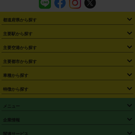
都道府県から探す
・
北海道
・
青森県
・
岩手県
・
宮城県
・
秋田県
・
山形県
主要駅から探す
・
福島県
・
東京都
・
神奈川県
・
埼玉県
・
千葉県
・
茨城県
・
札幌駅
・
仙台駅
・
新宿駅
・
池袋駅
・
渋谷駅
・
東京駅
主要空港から探す
・
栃木県
・
群馬県
・
山梨県
・
愛知県
・
静岡県
・
岐阜県
・
横浜駅
・
川崎駅
・
大宮駅
・
西船橋駅
・
柏駅
・
名古屋駅
・
新千歳空港
・
仙台空港
主要都市から探す
・
長野県
・
新潟県
・
富山県
・
石川県
・
福井県
・
大阪府
・
大阪駅
・
難波駅
・
三宮駅
・
京都駅
・
広島駅
・
博多駅
・
成田空港
・
羽田空港
・
兵庫県
・
京都府
・
滋賀県
・
和歌山県
・
奈良県
・
三重県
・
札幌市
・
仙台市
車種から探す
・
熊本駅
・
那覇空港駅
・
中部国際空港セントレア
・
関西国際空港
・
鳥取県
・
島根県
・
岡山県
・
広島県
・
山口県
・
徳島県
・
千葉市
・
さいたま市
・
軽自動車
・
コンパクトカー
・
ステーションワゴン・セダン
特徴から探す
・
大阪国際空港（伊丹空港）
・
神戸空港
・
香川県
・
愛媛県
・
高知県
・
福岡県
・
佐賀県
・
長崎県
・
横浜市
・
川崎市
・
ミニバン・ワンボックス
・
高級ミニバン・ワンボックス
・
SUV
・
岡山空港
・
徳島空港
・
ハイブリッド
・
宅配レンタカー
・
ETCカードレンタル
・
熊本県
・
大分県
・
宮崎県
・
鹿児島県
・
沖縄県
・
相模原市
・
新潟市
メニュー
・
軽トラック・商用バン
・
福岡空港
・
鹿児島空港
・
長期レンタル
・
深夜時間帯レンタル
・
免責補償プラス
・
静岡市
・
浜松市
・
・
トラック・バン
トップページ
・
はじめての方へ
・
ご利用案内
(タウンエースバン、ライトエースバン等)
企業情報
・
那覇空港
・
パーフェクト補償
・
スタッドレスタイヤ
・
直前予約
・
名古屋市
・
京都市
・
・
トラック・バン
ベストレート保証
・
予約から返却まで
・
・
店舗オリジナル
利用シーン別ガイ
(ハイエースバン・キャラバン等)
・
・
ニコパス(アプリ)
会社概要
・
ニュース
・
国際運転免許証
・
フランチャイズ募集
・
営業時間外返却サービス
・
個人情報保護
関連サービス
・
大阪市
・
堺市
ド