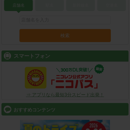
店舗名
駅名
新幹線名
空港名
検索
スマートフォン
⇒ アプリなら最短3分スピード出発！
おすすめコンテンツ