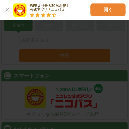
WEBより最大30％お得！

開く
公式アプリ「ニコパス」
こだわり条件で検索
店舗名
駅名
新幹線名
空港名
検索
スマートフォン
⇒ アプリなら最短3分スピード出発！