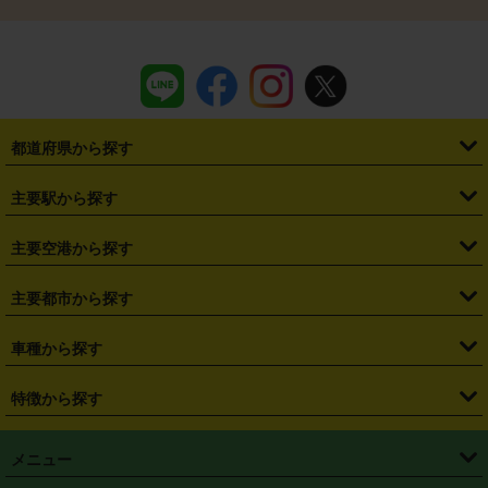
都道府県から探す
・
北海道
・
青森県
・
岩手県
・
宮城県
・
秋田県
・
山形県
主要駅から探す
・
福島県
・
東京都
・
神奈川県
・
埼玉県
・
千葉県
・
茨城県
・
札幌駅
・
仙台駅
・
新宿駅
・
池袋駅
・
渋谷駅
・
東京駅
主要空港から探す
・
栃木県
・
群馬県
・
山梨県
・
愛知県
・
静岡県
・
岐阜県
・
横浜駅
・
川崎駅
・
大宮駅
・
西船橋駅
・
柏駅
・
名古屋駅
・
新千歳空港
・
仙台空港
主要都市から探す
・
長野県
・
新潟県
・
富山県
・
石川県
・
福井県
・
大阪府
・
大阪駅
・
難波駅
・
三宮駅
・
京都駅
・
広島駅
・
博多駅
・
成田空港
・
羽田空港
・
兵庫県
・
京都府
・
滋賀県
・
和歌山県
・
奈良県
・
三重県
・
札幌市
・
仙台市
車種から探す
・
熊本駅
・
那覇空港駅
・
中部国際空港セントレア
・
関西国際空港
・
鳥取県
・
島根県
・
岡山県
・
広島県
・
山口県
・
徳島県
・
千葉市
・
さいたま市
・
軽自動車
・
コンパクトカー
・
ステーションワゴン・セダン
特徴から探す
・
大阪国際空港（伊丹空港）
・
神戸空港
・
香川県
・
愛媛県
・
高知県
・
福岡県
・
佐賀県
・
長崎県
・
横浜市
・
川崎市
・
ミニバン・ワンボックス
・
高級ミニバン・ワンボックス
・
SUV
・
岡山空港
・
徳島空港
・
ハイブリッド
・
宅配レンタカー
・
ETCカードレンタル
・
熊本県
・
大分県
・
宮崎県
・
鹿児島県
・
沖縄県
・
相模原市
・
新潟市
メニュー
・
軽トラック・商用バン
・
福岡空港
・
鹿児島空港
・
長期レンタル
・
深夜時間帯レンタル
・
免責補償プラス
・
静岡市
・
浜松市