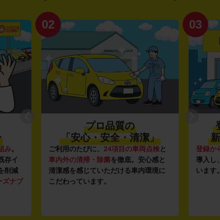
02
03
プロ品質の
〜
「安心・安全・清潔」
新
組み
。
ご利用のたびに、
24項目の車両点検
と
登録か
既存イ
車内外の清掃・除菌
を徹底。安心感と
導入し
を削減
清潔感を感じていただける車内環境に
います
ーズナブ
こだわっています。