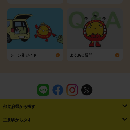
シーン別ガイド
よくある質問
都道府県から探す
・
北海道
・
青森県
・
岩手県
・
宮城県
・
秋田県
・
山形県
主要駅から探す
・
福島県
・
東京都
・
神奈川県
・
埼玉県
・
千葉県
・
茨城県