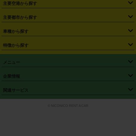
・
札幌駅
・
仙台駅
・
新宿駅
・
池袋駅
・
渋谷駅
・
東京駅
主要空港から探す
・
栃木県
・
群馬県
・
山梨県
・
愛知県
・
静岡県
・
岐阜県
・
横浜駅
・
川崎駅
・
大宮駅
・
西船橋駅
・
柏駅
・
名古屋駅
・
新千歳空港
・
仙台空港
主要都市から探す
・
長野県
・
新潟県
・
富山県
・
石川県
・
福井県
・
大阪府
・
大阪駅
・
難波駅
・
三宮駅
・
京都駅
・
広島駅
・
博多駅
・
成田空港
・
羽田空港
・
兵庫県
・
京都府
・
滋賀県
・
和歌山県
・
奈良県
・
三重県
・
札幌市
・
仙台市
車種から探す
・
熊本駅
・
那覇空港駅
・
中部国際空港セントレア
・
関西国際空港
・
鳥取県
・
島根県
・
岡山県
・
広島県
・
山口県
・
徳島県
・
千葉市
・
さいたま市
・
軽自動車
・
コンパクトカー
・
ステーションワゴン・セダン
特徴から探す
・
大阪国際空港（伊丹空港）
・
神戸空港
・
香川県
・
愛媛県
・
高知県
・
福岡県
・
佐賀県
・
長崎県
・
横浜市
・
川崎市
・
ミニバン・ワンボックス
・
高級ミニバン・ワンボックス
・
SUV
・
岡山空港
・
徳島空港
・
ハイブリッド
・
宅配レンタカー
・
ETCカードレンタル
・
熊本県
・
大分県
・
宮崎県
・
鹿児島県
・
沖縄県
・
相模原市
・
新潟市
メニュー
・
軽トラック・商用バン
・
福岡空港
・
鹿児島空港
・
長期レンタル
・
深夜時間帯レンタル
・
免責補償プラス
・
静岡市
・
浜松市
・
・
トラック・バン
トップページ
・
はじめての方へ
・
ご利用案内
(タウンエースバン、ライトエースバン等)
企業情報
・
那覇空港
・
パーフェクト補償
・
スタッドレスタイヤ
・
直前予約
・
名古屋市
・
京都市
・
・
トラック・バン
ベストレート保証
・
予約から返却まで
・
・
店舗オリジナル
利用シーン別ガイ
(ハイエースバン・キャラバン等)
・
・
ニコパス(アプリ)
会社概要
・
ニュース
・
国際運転免許証
・
フランチャイズ募集
・
営業時間外返却サービス
・
個人情報保護
関連サービス
・
大阪市
・
堺市
ド
・
・
レッカー搬送サービス
カスタマーハラスメントに対する基本方針
・
神戸市
・
岡山市
・
・
車種・料金
カーリースなら「定額ニコノリパック」
・
店舗を探す
・
キャンペーン
© NICONICO RENT A CAR
・
特定商取引法に基づく表記
・
旅行業約款
・
広島市
・
北九州市
・
・
会員特典
超短期カーリースの「ニコリース」
・
選ばれる理由
・
安心・安全への取
り組み
・
福岡市
・
熊本市
・
清潔・快適な車内
・
徹底した車両点検
・
新しいクルマ