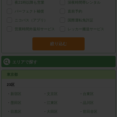
夜21時以降も営業
深夜時間帯レンタル
パーフェクト補償
直前予約
ニコパス（アプリ）
国際運転免許証
営業時間外返却サービス
レッカー搬送サービス
絞り込む
エリアで探す
東京都
23区
・
新宿区
・
文京区
・
台東区
・
墨田区
・
江東区
・
品川区
・
目黒区
・
大田区
・
世田谷区