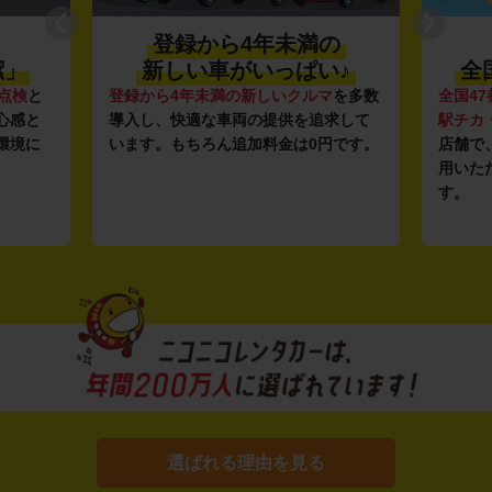
登録から4年未満の
潔」
新しい車がいっぱい♪
全
点検
と
登録から4年未満の新しいクルマ
を多数
全国47
心感と
導入し、快適な車両の提供を追求して
駅チカ
環境に
います。もちろん追加料金は0円です。
店舗で
用いた
す。
選ばれる理由を見る