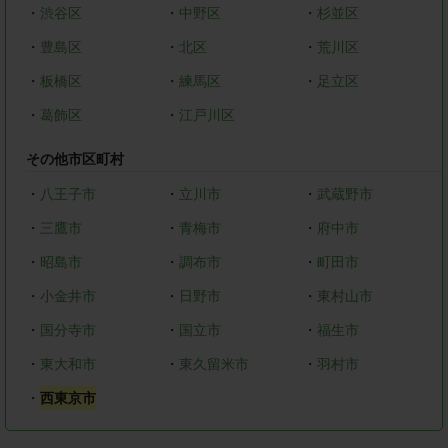
・
渋谷区
・
中野区
・
杉並区
・
豊島区
・
北区
・
荒川区
・
板橋区
・
練馬区
・
足立区
・
葛飾区
・
江戸川区
その他市区町村
・
八王子市
・
立川市
・
武蔵野市
・
三鷹市
・
青梅市
・
府中市
・
昭島市
・
調布市
・
町田市
・
小金井市
・
日野市
・
東村山市
・
国分寺市
・
国立市
・
福生市
・
東大和市
・
東久留米市
・
羽村市
・
西東京市