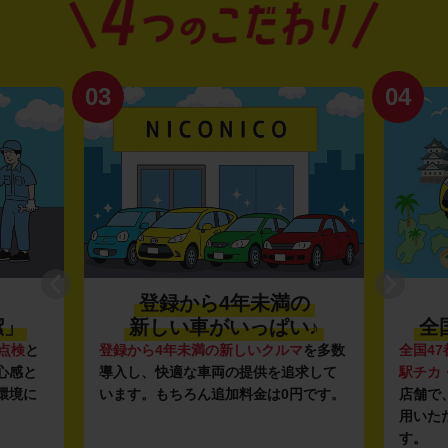
04
01
満の
利便性抜群★
ぱい♪
全国約1,500店舗を展開
ルマ
を多数
全国47都道府県に1,500店舗
を展開し、
安
を追求して
駅チカ・空港周辺
の店舗や
24時間営業
ガ
0円です。
店舗で、いつでもどこでも気軽にご利
ン
用いただける利便性にこだわっていま
し、
す。
ル