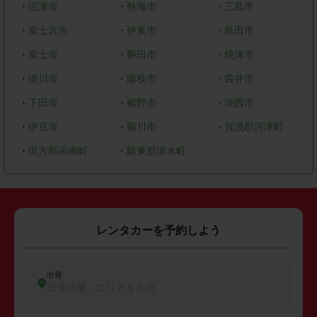
・
沼津市
・
熱海市
・
三島市
・
富士宮市
・
伊東市
・
島田市
・
富士市
・
磐田市
・
焼津市
・
掛川市
・
藤枝市
・
袋井市
・
下田市
・
裾野市
・
湖西市
・
伊豆市
・
菊川市
・
賀茂郡河津町
・
田方郡函南町
・
駿東郡清水町
レンタカーを予約しよう
出発
出発店舗、エリアを入力