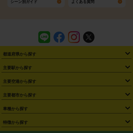
シーン別ガイド
よくある質問
都道府県から探す
・
北海道
・
青森県
・
岩手県
・
宮城県
・
秋田県
・
山形県
主要駅から探す
・
福島県
・
東京都
・
神奈川県
・
埼玉県
・
千葉県
・
茨城県
・
札幌駅
・
仙台駅
・
新宿駅
・
池袋駅
・
渋谷駅
・
東京駅
主要空港から探す
・
栃木県
・
群馬県
・
山梨県
・
愛知県
・
静岡県
・
岐阜県
・
横浜駅
・
川崎駅
・
大宮駅
・
西船橋駅
・
柏駅
・
名古屋駅
・
新千歳空港
・
仙台空港
主要都市から探す
・
長野県
・
新潟県
・
富山県
・
石川県
・
福井県
・
大阪府
・
大阪駅
・
難波駅
・
三宮駅
・
京都駅
・
広島駅
・
博多駅
・
成田空港
・
羽田空港
・
兵庫県
・
京都府
・
滋賀県
・
和歌山県
・
奈良県
・
三重県
・
札幌市
・
仙台市
車種から探す
・
熊本駅
・
那覇空港駅
・
中部国際空港セントレア
・
関西国際空港
・
鳥取県
・
島根県
・
岡山県
・
広島県
・
山口県
・
徳島県
・
千葉市
・
さいたま市
・
軽自動車
・
コンパクトカー
・
ステーションワゴン・セダン
特徴から探す
・
大阪国際空港（伊丹空港）
・
神戸空港
・
香川県
・
愛媛県
・
高知県
・
福岡県
・
佐賀県
・
長崎県
・
横浜市
・
川崎市
・
ミニバン・ワンボックス
・
高級ミニバン・ワンボックス
・
SUV
・
岡山空港
・
徳島空港