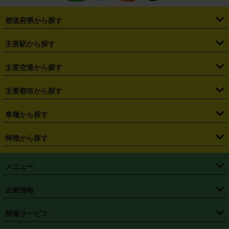
都道府県から探す
・
北海道
・
青森県
・
岩手県
・
宮城県
・
秋田県
・
山形県
主要駅から探す
・
福島県
・
東京都
・
神奈川県
・
埼玉県
・
千葉県
・
茨城県
・
札幌駅
・
仙台駅
・
新宿駅
・
池袋駅
・
渋谷駅
・
東京駅
主要空港から探す
・
栃木県
・
群馬県
・
山梨県
・
愛知県
・
静岡県
・
岐阜県
・
横浜駅
・
川崎駅
・
大宮駅
・
西船橋駅
・
柏駅
・
名古屋駅
・
新千歳空港
・
仙台空港
主要都市から探す
・
長野県
・
新潟県
・
富山県
・
石川県
・
福井県
・
大阪府
・
大阪駅
・
難波駅
・
三宮駅
・
京都駅
・
広島駅
・
博多駅
・
成田空港
・
羽田空港
・
兵庫県
・
京都府
・
滋賀県
・
和歌山県
・
奈良県
・
三重県
・
札幌市
・
仙台市
車種から探す
・
熊本駅
・
那覇空港駅
・
中部国際空港セントレア
・
関西国際空港
・
鳥取県
・
島根県
・
岡山県
・
広島県
・
山口県
・
徳島県
・
千葉市
・
さいたま市
・
軽自動車
・
コンパクトカー
・
ステーションワゴン・セダン
特徴から探す
・
大阪国際空港（伊丹空港）
・
神戸空港
・
香川県
・
愛媛県
・
高知県
・
福岡県
・
佐賀県
・
長崎県
・
横浜市
・
川崎市
・
ミニバン・ワンボックス
・
高級ミニバン・ワンボックス
・
SUV
・
岡山空港
・
徳島空港
・
ハイブリッド
・
宅配レンタカー
・
ETCカードレンタル
・
熊本県
・
大分県
・
宮崎県
・
鹿児島県
・
沖縄県
・
相模原市
・
新潟市
メニュー
・
軽トラック・商用バン
・
福岡空港
・
鹿児島空港
・
長期レンタル
・
深夜時間帯レンタル
・
免責補償プラス
・
静岡市
・
浜松市
・
・
トラック・バン
トップページ
・
はじめての方へ
・
ご利用案内
(タウンエースバン、ライトエースバン等)
企業情報
・
那覇空港
・
パーフェクト補償
・
スタッドレスタイヤ
・
直前予約
・
名古屋市
・
京都市
・
・
トラック・バン
ベストレート保証
・
予約から返却まで
・
・
店舗オリジナル
利用シーン別ガイ
(ハイエースバン・キャラバン等)
・
・
ニコパス(アプリ)
会社概要
・
ニュース
・
国際運転免許証
・
フランチャイズ募集
・
営業時間外返却サービス
・
個人情報保護
関連サービス
・
大阪市
・
堺市
ド
・
・
レッカー搬送サービス
カスタマーハラスメントに対する基本方針