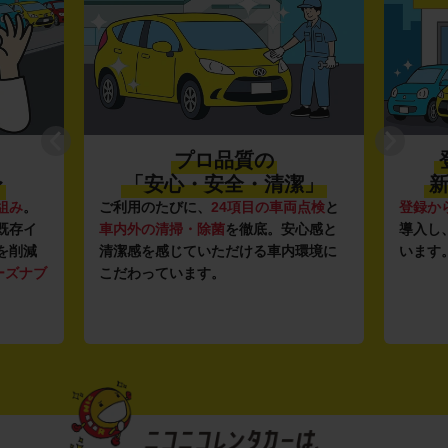
登録から4年未満の
潔」
新しい車がいっぱい♪
全
点検
と
登録から4年未満の新しいクルマ
を多数
全国47
心感と
導入し、快適な車両の提供を追求して
駅チカ
環境に
います。もちろん追加料金は0円です。
店舗で
用いた
す。