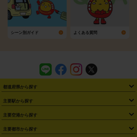
シーン別ガイド
よくある質問
都道府県から探す
・
北海道
・
青森県
・
岩手県
・
宮城県
・
秋田県
・
山形県
主要駅から探す
・
福島県
・
東京都
・
神奈川県
・
埼玉県
・
千葉県
・
茨城県
・
札幌駅
・
仙台駅
・
新宿駅
・
池袋駅
・
渋谷駅
・
東京駅
主要空港から探す
・
栃木県
・
群馬県
・
山梨県
・
愛知県
・
静岡県
・
岐阜県
・
横浜駅
・
川崎駅
・
大宮駅
・
西船橋駅
・
柏駅
・
名古屋駅
・
新千歳空港
・
仙台空港
主要都市から探す
・
長野県
・
新潟県
・
富山県
・
石川県
・
福井県
・
大阪府
・
大阪駅
・
難波駅
・
三宮駅
・
京都駅
・
広島駅
・
博多駅
・
成田空港
・
羽田空港