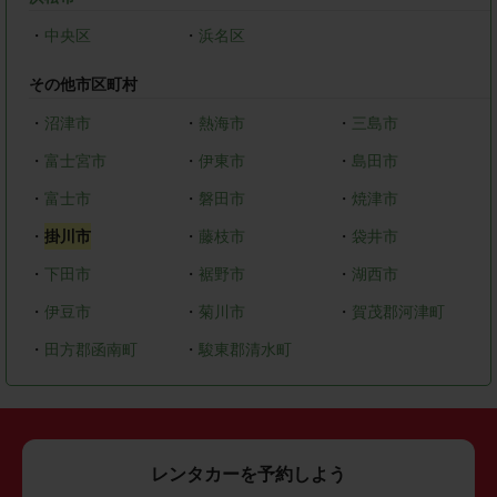
・
中央区
・
浜名区
その他市区町村
・
沼津市
・
熱海市
・
三島市
・
富士宮市
・
伊東市
・
島田市
・
富士市
・
磐田市
・
焼津市
・
掛川市
・
藤枝市
・
袋井市
・
下田市
・
裾野市
・
湖西市
・
伊豆市
・
菊川市
・
賀茂郡河津町
・
田方郡函南町
・
駿東郡清水町
レンタカーを予約しよう