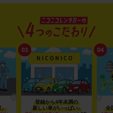
03
04
登録から4年未満の
潔」
新しい車がいっぱい♪
全