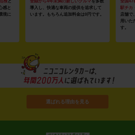
点検
と
登録から4年未満の新しいクルマ
を多数
全国47
心感と
導入し、快適な車両の提供を追求して
駅チカ
環境に
います。もちろん追加料金は0円です。
店舗で
用いた
す。
選ばれる理由を見る