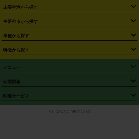
・
福島県
・
東京都
・
神奈川県
・
埼玉県
・
千葉県
・
茨城県
・
札幌駅
・
仙台駅
・
新宿駅
・
池袋駅
・
渋谷駅
・
東京駅
主要空港から探す
・
栃木県
・
群馬県
・
山梨県
・
愛知県
・
静岡県
・
岐阜県
・
横浜駅
・
川崎駅
・
大宮駅
・
西船橋駅
・
柏駅
・
名古屋駅
・
新千歳空港
・
仙台空港
主要都市から探す
・
長野県
・
新潟県
・
富山県
・
石川県
・
福井県
・
大阪府
・
大阪駅
・
難波駅
・
三宮駅
・
京都駅
・
広島駅
・
博多駅
・
成田空港
・
羽田空港
・
兵庫県
・
京都府
・
滋賀県
・
和歌山県
・
奈良県
・
三重県
・
札幌市
・
仙台市
車種から探す
・
熊本駅
・
那覇空港駅
・
中部国際空港セントレア
・
関西国際空港
・
鳥取県
・
島根県
・
岡山県
・
広島県
・
山口県
・
徳島県
・
千葉市
・
さいたま市
・
軽自動車
・
コンパクトカー
・
ステーションワゴン・セダン
特徴から探す
・
大阪国際空港（伊丹空港）
・
神戸空港
・
香川県
・
愛媛県
・
高知県
・
福岡県
・
佐賀県
・
長崎県
・
横浜市
・
川崎市
・
ミニバン・ワンボックス
・
高級ミニバン・ワンボックス
・
SUV
・
岡山空港
・
徳島空港
・
ハイブリッド
・
宅配レンタカー
・
ETCカードレンタル
・
熊本県
・
大分県
・
宮崎県
・
鹿児島県
・
沖縄県
・
相模原市
・
新潟市
メニュー
・
軽トラック・商用バン
・
福岡空港
・
鹿児島空港
・
長期レンタル
・
深夜時間帯レンタル
・
免責補償プラス
・
静岡市
・
浜松市
・
・
トラック・バン
トップページ
・
はじめての方へ
・
ご利用案内
(タウンエースバン、ライトエースバン等)
企業情報
・
那覇空港
・
パーフェクト補償
・
スタッドレスタイヤ
・
直前予約
・
名古屋市
・
京都市
・
・
トラック・バン
ベストレート保証
・
予約から返却まで
・
・
店舗オリジナル
利用シーン別ガイ
(ハイエースバン・キャラバン等)
・
・
ニコパス(アプリ)
会社概要
・
ニュース
・
国際運転免許証
・
フランチャイズ募集
・
営業時間外返却サービス
・
個人情報保護
関連サービス
・
大阪市
・
堺市
ド
・
・
レッカー搬送サービス
カスタマーハラスメントに対する基本方針
・
神戸市
・
岡山市
・
・
車種・料金
カーリースなら「定額ニコノリパック」
・
店舗を探す
・
キャンペーン
© NICONICO RENT A CAR
・
特定商取引法に基づく表記
・
旅行業約款
・
広島市
・
北九州市
・
・
会員特典
超短期カーリースの「ニコリース」
・
選ばれる理由
・
安心・安全への取
り組み
・
福岡市
・
熊本市
・
清潔・快適な車内
・
徹底した車両点検
・
新しいクルマ