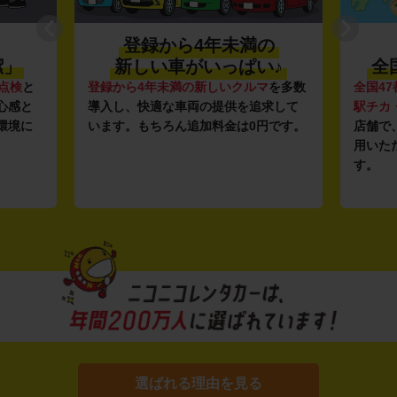
登録から4年未満の
潔」
新しい車がいっぱい♪
全
点検
と
登録から4年未満の新しいクルマ
を多数
全国47
心感と
導入し、快適な車両の提供を追求して
駅チカ
環境に
います。もちろん追加料金は0円です。
店舗で
用いた
す。
選ばれる理由を見る