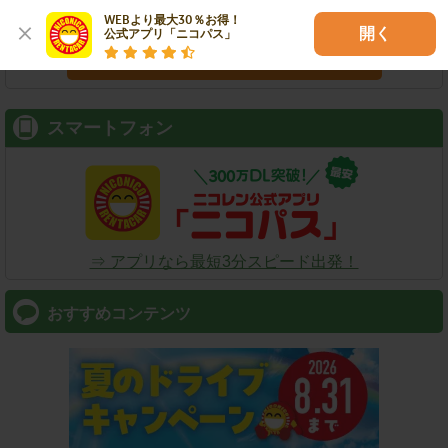
WEBより最大30％お得！

開く
公式アプリ「ニコパス」
検索
スマートフォン
⇒ アプリなら最短3分スピード出発！
おすすめコンテンツ