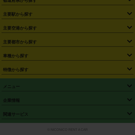
都道府県から探す
・
北海道
・
青森県
・
岩手県
・
宮城県
・
秋田県
・
山形県
主要駅から探す
・
福島県
・
東京都
・
神奈川県
・
埼玉県
・
千葉県
・
茨城県
・
札幌駅
・
仙台駅
・
新宿駅
・
池袋駅
・
渋谷駅
・
東京駅
主要空港から探す
・
栃木県
・
群馬県
・
山梨県
・
愛知県
・
静岡県
・
岐阜県
・
横浜駅
・
川崎駅
・
大宮駅
・
西船橋駅
・
柏駅
・
名古屋駅
・
新千歳空港
・
仙台空港
主要都市から探す
・
長野県
・
新潟県
・
富山県
・
石川県
・
福井県
・
大阪府
・
大阪駅
・
難波駅
・
三宮駅
・
京都駅
・
広島駅
・
博多駅
・
成田空港
・
羽田空港
・
兵庫県
・
京都府
・
滋賀県
・
和歌山県
・
奈良県
・
三重県
・
札幌市
・
仙台市
車種から探す
・
熊本駅
・
那覇空港駅
・
中部国際空港セントレア
・
関西国際空港
・
鳥取県
・
島根県
・
岡山県
・
広島県
・
山口県
・
徳島県
・
千葉市
・
さいたま市
・
軽自動車
・
コンパクトカー
・
ステーションワゴン・セダン
特徴から探す
・
大阪国際空港（伊丹空港）
・
神戸空港
・
香川県
・
愛媛県
・
高知県
・
福岡県
・
佐賀県
・
長崎県
・
横浜市
・
川崎市
・
ミニバン・ワンボックス
・
高級ミニバン・ワンボックス
・
SUV
・
岡山空港
・
徳島空港
・
ハイブリッド
・
宅配レンタカー
・
ETCカードレンタル
・
熊本県
・
大分県
・
宮崎県
・
鹿児島県
・
沖縄県
・
相模原市
・
新潟市
メニュー
・
軽トラック・商用バン
・
福岡空港
・
鹿児島空港
・
長期レンタル
・
深夜時間帯レンタル
・
免責補償プラス
・
静岡市
・
浜松市
・
・
トラック・バン
トップページ
・
はじめての方へ
・
ご利用案内
(タウンエースバン、ライトエースバン等)
企業情報
・
那覇空港
・
パーフェクト補償
・
スタッドレスタイヤ
・
直前予約
・
名古屋市
・
京都市
・
・
トラック・バン
ベストレート保証
・
予約から返却まで
・
・
店舗オリジナル
利用シーン別ガイ
(ハイエースバン・キャラバン等)
・
・
ニコパス(アプリ)
会社概要
・
ニュース
・
国際運転免許証
・
フランチャイズ募集
・
営業時間外返却サービス
・
個人情報保護
関連サービス
・
大阪市
・
堺市
ド
・
・
レッカー搬送サービス
カスタマーハラスメントに対する基本方針
・
神戸市
・
岡山市
・
・
車種・料金
カーリースなら「定額ニコノリパック」
・
店舗を探す
・
キャンペーン
© NICONICO RENT A CAR
・
特定商取引法に基づく表記
・
旅行業約款
・
広島市
・
北九州市