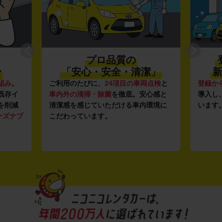
プロ品質の
〜
「安心・安全・清潔」
新
組み
。
ご利用のたびに、
24項目の車両点検
と
登録か
既存イ
車内外の清掃・除菌
を徹底。安心感と
導入し
を削減
清潔感を感じていただける車内環境に
います
ーズナブ
こだわっています。