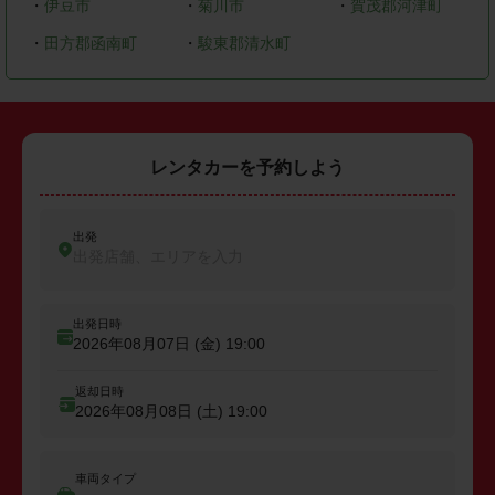
・
伊豆市
・
菊川市
・
賀茂郡河津町
・
田方郡函南町
・
駿東郡清水町
レンタカーを予約しよう
出発
出発店舗、エリアを入力
出発日時
2026年08月07日 (金)
19:00
返却日時
2026年08月08日 (土)
19:00
車両タイプ