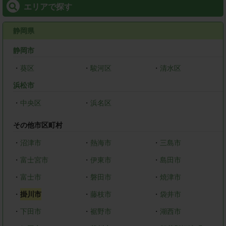
エリアで探す
静岡県
静岡市
・
葵区
・
駿河区
・
清水区
浜松市
・
中央区
・
浜名区
その他市区町村
・
沼津市
・
熱海市
・
三島市
・
富士宮市
・
伊東市
・
島田市
・
富士市
・
磐田市
・
焼津市
・
掛川市
・
藤枝市
・
袋井市
・
下田市
・
裾野市
・
湖西市