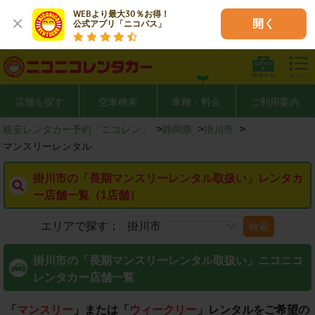
WEBより最大30％お得！

開く
公式アプリ「ニコパス」
店舗を探す
空車検索
車種・料金
ご利用案内
>
>
>
格安レンタカー予約「ニコレン」
静岡県
掛川市
マンスリーレンタル
掛川市の「長期マンスリーレンタル取扱い」レンタカ
ー店舗一覧（1店舗）
エリアで探す：
検索
掛川市の「長期マンスリーレンタル取扱い」ニコニコ
レンタカー店舗一覧
「
マンスリー
」または「
ウィークリー
」レンタルをご希望の