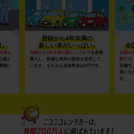
登録から4年未満の
潔」
新しい車がいっぱい♪
全
点検
と
登録から4年未満の新しいクルマ
を多数
全国47
心感と
導入し、快適な車両の提供を追求して
駅チカ
環境に
います。もちろん追加料金は0円です。
店舗で
用いた
す。