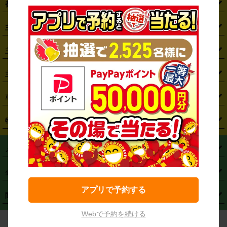
都道府県から探す
・
北海道
・
青森県
・
岩手県
・
宮城県
・
秋田県
・
山形県
主要駅から探す
・
福島県
・
東京都
・
神奈川県
・
埼玉県
・
千葉県
・
茨城県
・
札幌駅
・
仙台駅
・
新宿駅
・
池袋駅
・
渋谷駅
・
東京駅
主要空港から探す
・
栃木県
・
群馬県
・
山梨県
・
愛知県
・
静岡県
・
岐阜県
・
横浜駅
・
川崎駅
・
大宮駅
・
西船橋駅
・
柏駅
・
名古屋駅
・
新千歳空港
・
仙台空港
主要都市から探す
・
長野県
・
新潟県
・
富山県
・
石川県
・
福井県
・
大阪府
・
大阪駅
・
難波駅
・
三宮駅
・
京都駅
・
広島駅
・
博多駅
・
成田空港
・
羽田空港
・
兵庫県
・
京都府
・
滋賀県
・
和歌山県
・
奈良県
・
三重県
・
札幌市
・
仙台市
車種から探す
・
熊本駅
・
那覇空港駅
・
中部国際空港セントレア
・
関西国際空港
・
鳥取県
・
島根県
・
岡山県
・
広島県
・
山口県
・
徳島県
・
千葉市
・
さいたま市
・
軽自動車
・
コンパクトカー
・
ステーションワゴン・セダン
特徴から探す
・
大阪国際空港（伊丹空港）
・
神戸空港
・
香川県
・
愛媛県
・
高知県
・
福岡県
・
佐賀県
・
長崎県
・
横浜市
・
川崎市
・
ミニバン・ワンボックス
・
高級ミニバン・ワンボックス
・
SUV
・
岡山空港
・
徳島空港
・
ハイブリッド
・
宅配レンタカー
・
ETCカードレンタル
・
熊本県
・
大分県
・
宮崎県
・
鹿児島県
・
沖縄県
・
相模原市
・
新潟市
メニュー
・
軽トラック・商用バン
・
福岡空港
・
鹿児島空港
・
長期レンタル
・
深夜時間帯レンタル
・
免責補償プラス
・
静岡市
・
浜松市
・
・
トラック・バン
トップページ
・
はじめての方へ
・
ご利用案内
(タウンエースバン、ライトエースバン等)
企業情報
・
那覇空港
・
パーフェクト補償
・
スタッドレスタイヤ
・
直前予約
・
名古屋市
・
京都市
・
・
トラック・バン
ベストレート保証
・
予約から返却まで
・
・
店舗オリジナル
利用シーン別ガイ
(ハイエースバン・キャラバン等)
アプリで予約する
・
・
ニコパス(アプリ)
会社概要
・
ニュース
・
国際運転免許証
・
フランチャイズ募集
・
営業時間外返却サービス
・
個人情報保護
関連サービス
・
大阪市
・
堺市
ド
・
・
レッカー搬送サービス
カスタマーハラスメントに対する基本方針
・
神戸市
・
岡山市
・
・
車種・料金
カーリースなら「定額ニコノリパック」
・
店舗を探す
・
キャンペーン
Webで予約を続ける
© NICONICO RENT A CAR
・
特定商取引法に基づく表記
・
旅行業約款