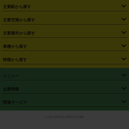
・
北海道
・
青森県
・
岩手県
・
宮城県
・
秋田県
・
山形県
主要駅から探す
・
福島県
・
東京都
・
神奈川県
・
埼玉県
・
千葉県
・
茨城県
・
札幌駅
・
仙台駅
・
新宿駅
・
池袋駅
・
渋谷駅
・
東京駅
主要空港から探す
・
栃木県
・
群馬県
・
山梨県
・
愛知県
・
静岡県
・
岐阜県
・
横浜駅
・
川崎駅
・
大宮駅
・
西船橋駅
・
柏駅
・
名古屋駅
・
新千歳空港
・
仙台空港
主要都市から探す
・
長野県
・
新潟県
・
富山県
・
石川県
・
福井県
・
大阪府
・
大阪駅
・
難波駅
・
三宮駅
・
京都駅
・
広島駅
・
博多駅
・
成田空港
・
羽田空港
・
兵庫県
・
京都府
・
滋賀県
・
和歌山県
・
奈良県
・
三重県
・
札幌市
・
仙台市
車種から探す
・
熊本駅
・
那覇空港駅
・
中部国際空港セントレア
・
関西国際空港
・
鳥取県
・
島根県
・
岡山県
・
広島県
・
山口県
・
徳島県
・
千葉市
・
さいたま市
・
軽自動車
・
コンパクトカー
・
ステーションワゴン・セダン
特徴から探す
・
大阪国際空港（伊丹空港）
・
神戸空港
・
香川県
・
愛媛県
・
高知県
・
福岡県
・
佐賀県
・
長崎県
・
横浜市
・
川崎市
・
ミニバン・ワンボックス
・
高級ミニバン・ワンボックス
・
SUV
・
岡山空港
・
徳島空港
・
ハイブリッド
・
宅配レンタカー
・
ETCカードレンタル
・
熊本県
・
大分県
・
宮崎県
・
鹿児島県
・
沖縄県
・
相模原市
・
新潟市
メニュー
・
軽トラック・商用バン
・
福岡空港
・
鹿児島空港
・
長期レンタル
・
深夜時間帯レンタル
・
免責補償プラス
・
静岡市
・
浜松市
・
・
トラック・バン
トップページ
・
はじめての方へ
・
ご利用案内
(タウンエースバン、ライトエースバン等)
企業情報
・
那覇空港
・
パーフェクト補償
・
スタッドレスタイヤ
・
直前予約
・
名古屋市
・
京都市
・
・
トラック・バン
ベストレート保証
・
予約から返却まで
・
・
店舗オリジナル
利用シーン別ガイ
(ハイエースバン・キャラバン等)
・
・
ニコパス(アプリ)
会社概要
・
ニュース
・
国際運転免許証
・
フランチャイズ募集
・
営業時間外返却サービス
・
個人情報保護
関連サービス
・
大阪市
・
堺市
ド
・
・
レッカー搬送サービス
カスタマーハラスメントに対する基本方針
・
神戸市
・
岡山市
・
・
車種・料金
カーリースなら「定額ニコノリパック」
・
店舗を探す
・
キャンペーン
© NICONICO RENT A CAR
・
特定商取引法に基づく表記
・
旅行業約款
・
広島市
・
北九州市
・
・
会員特典
超短期カーリースの「ニコリース」
・
選ばれる理由
・
安心・安全への取