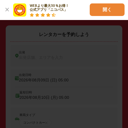
・
田方郡函南町
・
駿東郡清水町
WEBより最大30％お得！

開く
公式アプリ「ニコパス」
レンタカーを予約しよう
出発
出発店舗、エリアを入力
出発日時
2026年08月09日 (日)
05:00
返却日時
2026年08月10日 (月)
05:00
車両タイプ
コンパクトカー