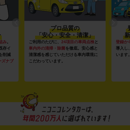
プロ品質の
〜
「安心・安全・清潔」
新
組み
。
ご利用のたびに、
24項目の車両点検
と
登録か
既存イ
車内外の清掃・除菌
を徹底。安心感と
導入し
を削減
清潔感を感じていただける車内環境に
います
ーズナブ
こだわっています。