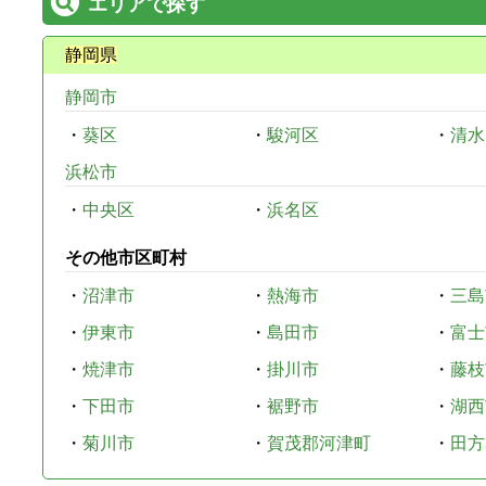
エリアで探す
静岡県
静岡市
・
葵区
・
駿河区
・
清水
浜松市
・
中央区
・
浜名区
その他市区町村
・
沼津市
・
熱海市
・
三島
・
伊東市
・
島田市
・
富士
・
焼津市
・
掛川市
・
藤枝
・
下田市
・
裾野市
・
湖西
・
菊川市
・
賀茂郡河津町
・
田方