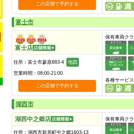
この店舗で予約する
富士市
保有車両クラ
富士店
住所：
富士市蓼原883-4
地図
営業時間：
08:00-21:00
各種サービス
この店舗で予約する
湖西市
湖西中之郷店
保有車両クラ
住所：
湖西市新居町中之郷1603-13