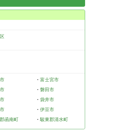
区
市
・
富士宮市
市
・
磐田市
市
・
袋井市
市
・
伊豆市
郡函南町
・
駿東郡清水町