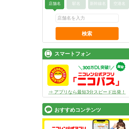
店舗名
駅名
新幹線名
空港名
検索
スマートフォン
⇒ アプリなら最短3分スピード出発！
おすすめコンテンツ