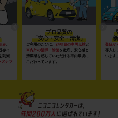
プロ品質の
〜
「安心・安全・清潔」
新
組み
。
ご利用のたびに、
24項目の車両点検
と
登録か
既存イ
車内外の清掃・除菌
を徹底。安心感と
導入し
を削減
清潔感を感じていただける車内環境に
います
ーズナブ
こだわっています。