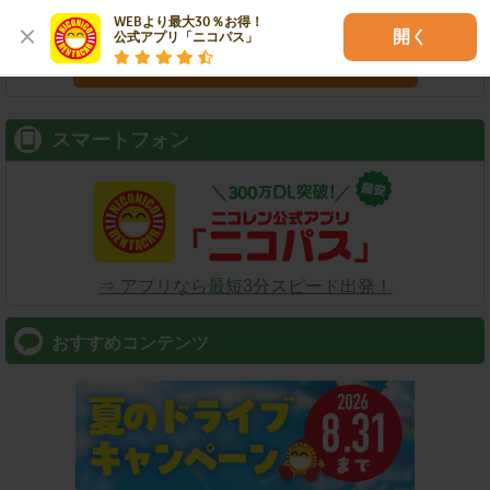
WEBより最大30％お得！

開く
公式アプリ「ニコパス」
検索
スマートフォン
⇒ アプリなら最短3分スピード出発！
おすすめコンテンツ