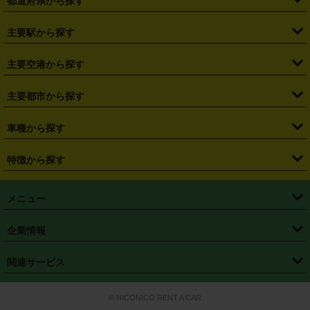
都道府県から探す
・
北海道
・
青森県
・
岩手県
・
宮城県
・
秋田県
・
山形県
主要駅から探す
・
福島県
・
東京都
・
神奈川県
・
埼玉県
・
千葉県
・
茨城県
・
札幌駅
・
仙台駅
・
新宿駅
・
池袋駅
・
渋谷駅
・
東京駅
主要空港から探す
・
栃木県
・
群馬県
・
山梨県
・
愛知県
・
静岡県
・
岐阜県
・
横浜駅
・
川崎駅
・
大宮駅
・
西船橋駅
・
柏駅
・
名古屋駅
・
新千歳空港
・
仙台空港
主要都市から探す
・
長野県
・
新潟県
・
富山県
・
石川県
・
福井県
・
大阪府
・
大阪駅
・
難波駅
・
三宮駅
・
京都駅
・
広島駅
・
博多駅
・
成田空港
・
羽田空港
・
兵庫県
・
京都府
・
滋賀県
・
和歌山県
・
奈良県
・
三重県
・
札幌市
・
仙台市
車種から探す
・
熊本駅
・
那覇空港駅
・
中部国際空港セントレア
・
関西国際空港
・
鳥取県
・
島根県
・
岡山県
・
広島県
・
山口県
・
徳島県
・
千葉市
・
さいたま市
・
軽自動車
・
コンパクトカー
・
ステーションワゴン・セダン
特徴から探す
・
大阪国際空港（伊丹空港）
・
神戸空港
・
香川県
・
愛媛県
・
高知県
・
福岡県
・
佐賀県
・
長崎県
・
横浜市
・
川崎市
・
ミニバン・ワンボックス
・
高級ミニバン・ワンボックス
・
SUV
・
岡山空港
・
徳島空港
・
ハイブリッド
・
宅配レンタカー
・
ETCカードレンタル
・
熊本県
・
大分県
・
宮崎県
・
鹿児島県
・
沖縄県
・
相模原市
・
新潟市
メニュー
・
軽トラック・商用バン
・
福岡空港
・
鹿児島空港
・
長期レンタル
・
深夜時間帯レンタル
・
免責補償プラス
・
静岡市
・
浜松市
・
・
トラック・バン
トップページ
・
はじめての方へ
・
ご利用案内
(タウンエースバン、ライトエースバン等)
企業情報
・
那覇空港
・
パーフェクト補償
・
スタッドレスタイヤ
・
直前予約
・
名古屋市
・
京都市
・
・
トラック・バン
ベストレート保証
・
予約から返却まで
・
・
店舗オリジナル
利用シーン別ガイ
(ハイエースバン・キャラバン等)
・
・
ニコパス(アプリ)
会社概要
・
ニュース
・
国際運転免許証
・
フランチャイズ募集
・
営業時間外返却サービス
・
個人情報保護
関連サービス
・
大阪市
・
堺市
ド
・
・
レッカー搬送サービス
カスタマーハラスメントに対する基本方針
・
神戸市
・
岡山市
・
・
車種・料金
カーリースなら「定額ニコノリパック」
・
店舗を探す
・
キャンペーン
© NICONICO RENT A CAR
・
特定商取引法に基づく表記
・
旅行業約款
・
広島市
・
北九州市