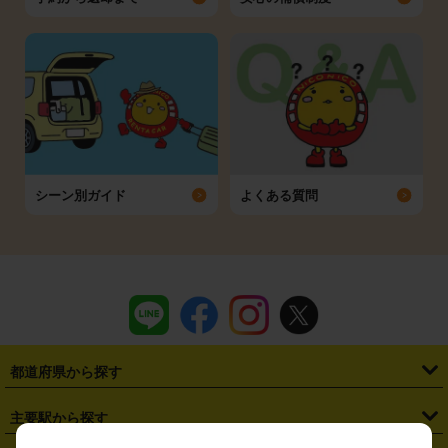
シーン別ガイド
よくある質問
都道府県から探す
・
北海道
・
青森県
・
岩手県
・
宮城県
・
秋田県
・
山形県
主要駅から探す
・
福島県
・
東京都
・
神奈川県
・
埼玉県
・
千葉県
・
茨城県