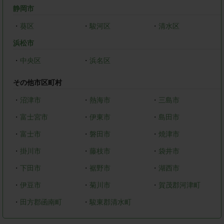
静岡市
・
葵区
・
駿河区
・
清水区
浜松市
・
中央区
・
浜名区
その他市区町村
・
沼津市
・
熱海市
・
三島市
・
富士宮市
・
伊東市
・
島田市
・
富士市
・
磐田市
・
焼津市
・
掛川市
・
藤枝市
・
袋井市
・
下田市
・
裾野市
・
湖西市
・
伊豆市
・
菊川市
・
賀茂郡河津町
・
田方郡函南町
・
駿東郡清水町