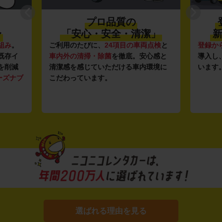
プロ品質の
〜
「安心・安全・清潔」
新
組み
。
ご利用のたびに、
24項目の車両点検
と
登録か
既存イ
車内外の清掃・除菌
を徹底。安心感と
導入し
を削減
清潔感を感じていただける車内環境に
います
ーズナブ
こだわっています。
選ばれる理由を見る