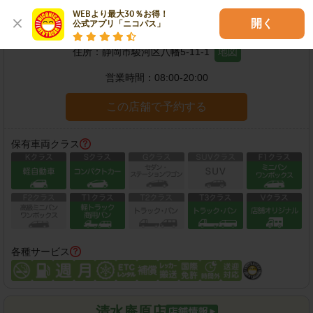
WEBより最大30％お得！

静岡八幡店
開く
公式アプリ「ニコパス」
住所：
静岡市駿河区八幡5-11-1
地図
営業時間：
08:00-20:00
この店舗で予約する
保有車両クラス
各種サービス
清水庵原店