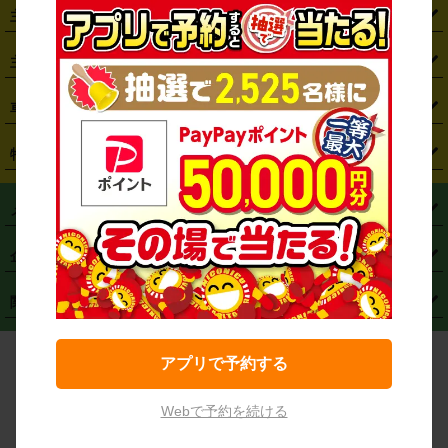
・
札幌駅
・
仙台駅
・
新宿駅
・
池袋駅
・
渋谷駅
・
東京駅
主要空港から探す
・
栃木県
・
群馬県
・
山梨県
・
愛知県
・
静岡県
・
岐阜県
・
横浜駅
・
川崎駅
・
大宮駅
・
西船橋駅
・
柏駅
・
名古屋駅
・
新千歳空港
・
仙台空港
主要都市から探す
・
長野県
・
新潟県
・
富山県
・
石川県
・
福井県
・
大阪府
・
大阪駅
・
難波駅
・
三宮駅
・
京都駅
・
広島駅
・
博多駅
・
成田空港
・
羽田空港
・
兵庫県
・
京都府
・
滋賀県
・
和歌山県
・
奈良県
・
三重県
・
札幌市
・
仙台市
車種から探す
・
熊本駅
・
那覇空港駅
・
中部国際空港セントレア
・
関西国際空港
・
鳥取県
・
島根県
・
岡山県
・
広島県
・
山口県
・
徳島県
・
千葉市
・
さいたま市
・
軽自動車
・
コンパクトカー
・
ステーションワゴン・セダン
特徴から探す
・
大阪国際空港（伊丹空港）
・
神戸空港
・
香川県
・
愛媛県
・
高知県
・
福岡県
・
佐賀県
・
長崎県
・
横浜市
・
川崎市
・
ミニバン・ワンボックス
・
高級ミニバン・ワンボックス
・
SUV
・
岡山空港
・
徳島空港
・
ハイブリッド
・
宅配レンタカー
・
ETCカードレンタル
・
熊本県
・
大分県
・
宮崎県
・
鹿児島県
・
沖縄県
・
相模原市
・
新潟市
メニュー
・
軽トラック・商用バン
・
福岡空港
・
鹿児島空港
・
長期レンタル
・
深夜時間帯レンタル
・
免責補償プラス
・
静岡市
・
浜松市
・
・
トラック・バン
トップページ
・
はじめての方へ
・
ご利用案内
(タウンエースバン、ライトエースバン等)
企業情報
・
那覇空港
・
パーフェクト補償
・
スタッドレスタイヤ
・
直前予約
・
名古屋市
・
京都市
・
・
トラック・バン
ベストレート保証
・
予約から返却まで
・
・
店舗オリジナル
利用シーン別ガイ
(ハイエースバン・キャラバン等)
・
・
ニコパス(アプリ)
会社概要
・
ニュース
・
国際運転免許証
・
フランチャイズ募集
・
営業時間外返却サービス
・
個人情報保護
関連サービス
・
大阪市
・
堺市
ド
・
・
レッカー搬送サービス
カスタマーハラスメントに対する基本方針
・
神戸市
・
岡山市
・
・
車種・料金
カーリースなら「定額ニコノリパック」
・
店舗を探す
・
キャンペーン
© NICONICO RENT A CAR
・
特定商取引法に基づく表記
・
旅行業約款
アプリで予約する
・
広島市
・
北九州市
・
・
会員特典
超短期カーリースの「ニコリース」
・
選ばれる理由
・
安心・安全への取
り組み
・
福岡市
・
熊本市
Webで予約を続ける
・
清潔・快適な車内
・
徹底した車両点検
・
新しいクルマ