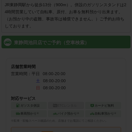
JR東静岡駅から徒歩13分（900m）。併設のガソリンスタンドは2
4時間営業していて自転車、原付、お車を無料預かり出来ます。
（お預かり中の盗難、事故等は補償できません。）ご予約お待ち
しております。
東静岡池田店でご予約（空車検索）
店舗営業時間
営業時間：
平日
08:00
-
20:00
土
08:00-20:00
日
08:00-20:00
対応サービス
ガソスタ併設
ETCレンタル
カーナビ無料
車両預かり
バイク預かり
自転車預かり
※
※
※
※
駐車・駐輪
スペース確認のため、店舗までお電話にてご相談ください。