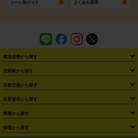
シーン別ガイド
よくある質問
都道府県から探す
・
北海道
・
青森県
・
岩手県
・
宮城県
・
秋田県
・
山形県
主要駅から探す
・
福島県
・
東京都
・
神奈川県
・
埼玉県
・
千葉県
・
茨城県
・
札幌駅
・
仙台駅
・
新宿駅
・
池袋駅
・
渋谷駅
・
東京駅
主要空港から探す
・
栃木県
・
群馬県
・
山梨県
・
愛知県
・
静岡県
・
岐阜県
・
横浜駅
・
川崎駅
・
大宮駅
・
西船橋駅
・
柏駅
・
名古屋駅
・
新千歳空港
・
仙台空港
主要都市から探す
・
長野県
・
新潟県
・
富山県
・
石川県
・
福井県
・
大阪府
・
大阪駅
・
難波駅
・
三宮駅
・
京都駅
・
広島駅
・
博多駅
・
成田空港
・
羽田空港
・
兵庫県
・
京都府
・
滋賀県
・
和歌山県
・
奈良県
・
三重県
・
札幌市
・
仙台市
車種から探す
・
熊本駅
・
那覇空港駅
・
中部国際空港セントレア
・
関西国際空港
・
鳥取県
・
島根県
・
岡山県
・
広島県
・
山口県
・
徳島県
・
千葉市
・
さいたま市
・
軽自動車
・
コンパクトカー
・
ステーションワゴン・セダン
特徴から探す
・
大阪国際空港（伊丹空港）
・
神戸空港
・
香川県
・
愛媛県
・
高知県
・
福岡県
・
佐賀県
・
長崎県
・
横浜市
・
川崎市
・
ミニバン・ワンボックス
・
高級ミニバン・ワンボックス
・
SUV