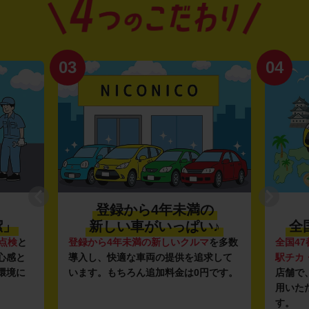
03
04
登録から4年未満の
潔」
新しい車がいっぱい♪
全
点検
と
登録から4年未満の新しいクルマ
を多数
全国47
心感と
導入し、快適な車両の提供を追求して
駅チカ
環境に
います。もちろん追加料金は0円です。
店舗で
用いた
す。