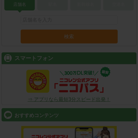
店舗名
駅名
新幹線名
空港名
検索
スマートフォン
⇒ アプリなら最短3分スピード出発！
おすすめコンテンツ