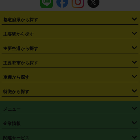
都道府県から探す
・
北海道
・
青森県
・
岩手県
・
宮城県
・
秋田県
・
山形県
主要駅から探す
・
福島県
・
東京都
・
神奈川県
・
埼玉県
・
千葉県
・
茨城県
・
札幌駅
・
仙台駅
・
新宿駅
・
池袋駅
・
渋谷駅
・
東京駅
主要空港から探す
・
栃木県
・
群馬県
・
山梨県
・
愛知県
・
静岡県
・
岐阜県
・
横浜駅
・
川崎駅
・
大宮駅
・
西船橋駅
・
柏駅
・
名古屋駅
・
新千歳空港
・
仙台空港
主要都市から探す
・
長野県
・
新潟県
・
富山県
・
石川県
・
福井県
・
大阪府
・
大阪駅
・
難波駅
・
三宮駅
・
京都駅
・
広島駅
・
博多駅
・
成田空港
・
羽田空港
・
兵庫県
・
京都府
・
滋賀県
・
和歌山県
・
奈良県
・
三重県
・
札幌市
・
仙台市
車種から探す
・
熊本駅
・
那覇空港駅
・
中部国際空港セントレア
・
関西国際空港
・
鳥取県
・
島根県
・
岡山県
・
広島県
・
山口県
・
徳島県
・
千葉市
・
さいたま市
・
軽自動車
・
コンパクトカー
・
ステーションワゴン・セダン
特徴から探す
・
大阪国際空港（伊丹空港）
・
神戸空港
・
香川県
・
愛媛県
・
高知県
・
福岡県
・
佐賀県
・
長崎県
・
横浜市
・
川崎市
・
ミニバン・ワンボックス
・
高級ミニバン・ワンボックス
・
SUV
・
岡山空港
・
徳島空港
・
ハイブリッド
・
宅配レンタカー
・
ETCカードレンタル
・
熊本県
・
大分県
・
宮崎県
・
鹿児島県
・
沖縄県
・
相模原市
・
新潟市
メニュー
・
軽トラック・商用バン
・
福岡空港
・
鹿児島空港
・
長期レンタル
・
深夜時間帯レンタル
・
免責補償プラス
・
静岡市
・
浜松市
・
・
トラック・バン
トップページ
・
はじめての方へ
・
ご利用案内
(タウンエースバン、ライトエースバン等)
企業情報
・
那覇空港
・
パーフェクト補償
・
スタッドレスタイヤ
・
直前予約
・
名古屋市
・
京都市
・
・
トラック・バン
ベストレート保証
・
予約から返却まで
・
・
店舗オリジナル
利用シーン別ガイ
(ハイエースバン・キャラバン等)
・
・
ニコパス(アプリ)
会社概要
・
ニュース
・
国際運転免許証
・
フランチャイズ募集
・
営業時間外返却サービス
・
個人情報保護
関連サービス
・
大阪市
・
堺市
ド