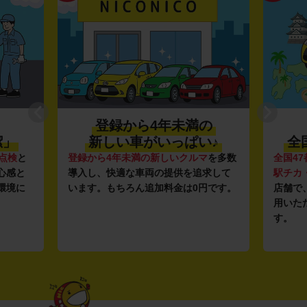
登録から4年未満の
潔」
新しい車がいっぱい♪
全
点検
と
登録から4年未満の新しいクルマ
を多数
全国47
心感と
導入し、快適な車両の提供を追求して
駅チカ
環境に
います。もちろん追加料金は0円です。
店舗で
用いた
す。