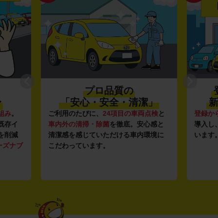
プロ品質の
〜
「安心・安全・清潔」
新
組み
。
ご利用のたびに、
24項目の車両点検
と
登録か
既存イ
車内外の清掃・除菌
を徹底。安心感と
導入し
を削減
清潔感を感じていただける車内環境に
います
ーズナブ
こだわっています。