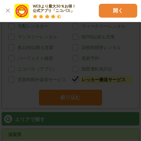
カード決済
スタッドレス
WEBより最大30％お得！

開く
公式アプリ「ニコパス」
給油可能
ETCレンタル
宅配レンタカー
ウィークリーレンタル
マンスリーレンタル
朝7時以前も営業
夜21時以降も営業
深夜時間帯レンタル
パーフェクト補償
直前予約
ニコパス（アプリ）
国際運転免許証
営業時間外返却サービス
レッカー搬送サービス
絞り込む
エリアで探す
滋賀県