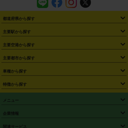
都道府県から探す
・
北海道
・
青森県
・
岩手県
・
宮城県
・
秋田県
・
山形県
主要駅から探す
・
福島県
・
東京都
・
神奈川県
・
埼玉県
・
千葉県
・
茨城県
・
札幌駅
・
仙台駅
・
新宿駅
・
池袋駅
・
渋谷駅
・
東京駅
主要空港から探す
・
栃木県
・
群馬県
・
山梨県
・
愛知県
・
静岡県
・
岐阜県
・
横浜駅
・
川崎駅
・
大宮駅
・
西船橋駅
・
柏駅
・
名古屋駅
・
新千歳空港
・
仙台空港
主要都市から探す
・
長野県
・
新潟県
・
富山県
・
石川県
・
福井県
・
大阪府
・
大阪駅
・
難波駅
・
三宮駅
・
京都駅
・
広島駅
・
博多駅
・
成田空港
・
羽田空港
・
兵庫県
・
京都府
・
滋賀県
・
和歌山県
・
奈良県
・
三重県
・
札幌市
・
仙台市
車種から探す
・
熊本駅
・
那覇空港駅
・
中部国際空港セントレア
・
関西国際空港
・
鳥取県
・
島根県
・
岡山県
・
広島県
・
山口県
・
徳島県
・
千葉市
・
さいたま市
・
軽自動車
・
コンパクトカー
・
ステーションワゴン・セダン
特徴から探す
・
大阪国際空港（伊丹空港）
・
神戸空港
・
香川県
・
愛媛県
・
高知県
・
福岡県
・
佐賀県
・
長崎県
・
横浜市
・
川崎市
・
ミニバン・ワンボックス
・
高級ミニバン・ワンボックス
・
SUV
・
岡山空港
・
徳島空港
・
ハイブリッド
・
宅配レンタカー
・
ETCカードレンタル
・
熊本県
・
大分県
・
宮崎県
・
鹿児島県
・
沖縄県
・
相模原市
・
新潟市
メニュー
・
軽トラック・商用バン
・
福岡空港
・
鹿児島空港
・
長期レンタル
・
深夜時間帯レンタル
・
免責補償プラス
・
静岡市
・
浜松市
・
・
トラック・バン
トップページ
・
はじめての方へ
・
ご利用案内
(タウンエースバン、ライトエースバン等)
企業情報
・
那覇空港
・
パーフェクト補償
・
スタッドレスタイヤ
・
直前予約
・
名古屋市
・
京都市
・
・
トラック・バン
ベストレート保証
・
予約から返却まで
・
・
店舗オリジナル
利用シーン別ガイ
(ハイエースバン・キャラバン等)
・
・
ニコパス(アプリ)
会社概要
・
ニュース
・
国際運転免許証
・
フランチャイズ募集
・
営業時間外返却サービス
・
個人情報保護
関連サービス
・
大阪市
・
堺市
ド