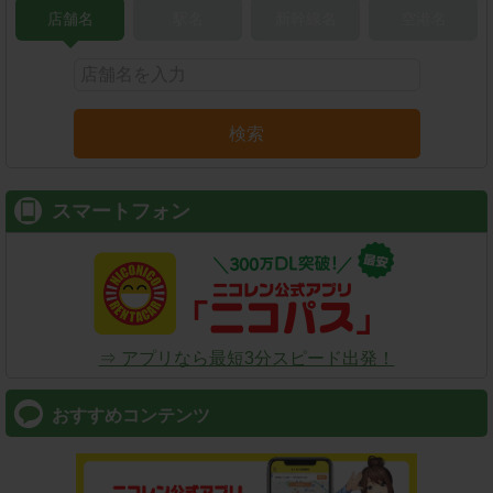
店舗名
駅名
新幹線名
空港名
検索
スマートフォン
⇒ アプリなら最短3分スピード出発！
おすすめコンテンツ