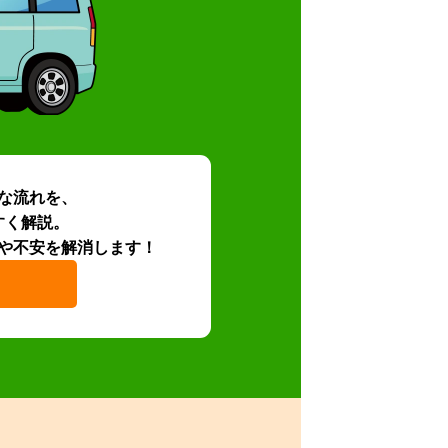
な流れを、
すく解説。
や不安を解消します！