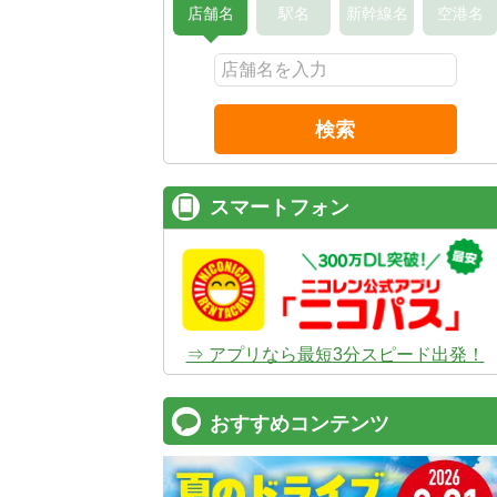
店舗名
駅名
新幹線名
空港名
検索
スマートフォン
⇒ アプリなら最短3分スピード出発！
おすすめコンテンツ