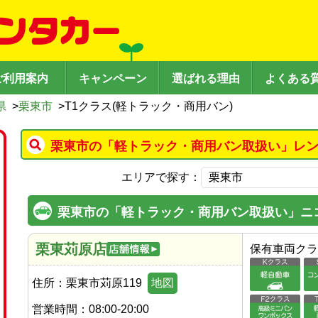
ご利用案内
キャンペーン
選ばれる理由
よくある
県
>
栗東市
>
T1クラス(軽トラック・商用バン)
栗東市の「軽トラック・商用バン取扱い」レン
エリアで探す：
栗東市の「軽トラック・商用バン取扱い」ニ
栗東苅原店
保有車両クラ
住所：
栗東市苅原119
地図
営業時間：
08:00-20:00