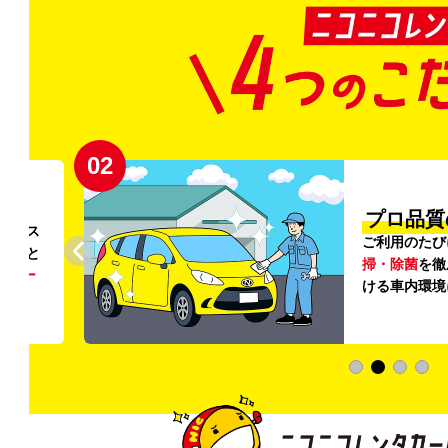
02
円〜
プロ品質
リンス
ご利用のたび
ること
掃・除菌
を徹
う
リー
ける車内環境