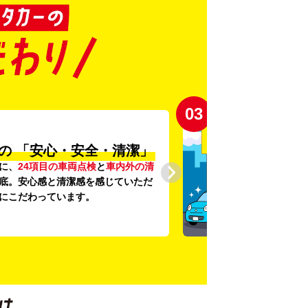
03
の
「安心・安全・清潔」
に、
24項目の車両点検
と
車内外の清
底。安心感と清潔感を感じていただ
にこだわっています。