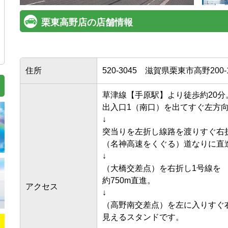
栗東高野店の店舗情報
住所
520-3045
滋賀県栗東市高野200-
草津線【手原駅】より徒歩約20分。
出入口1（南口）を出てすぐ左方向へ
↓

突当りを左折し線路を渡りすぐ右折し
（名神高速をくぐる）道なりに直進。
↓

（大橋交差点）を右折し1号線を

約750m直進。

アクセス
↓

（高野南交差点）を左に入りすぐ右手
見えるスタンドです。
