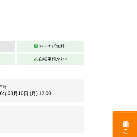
カーナビ無料
自転車預かり
※
。
日時
26年08月10日 (月)
12:00
予約はこちら