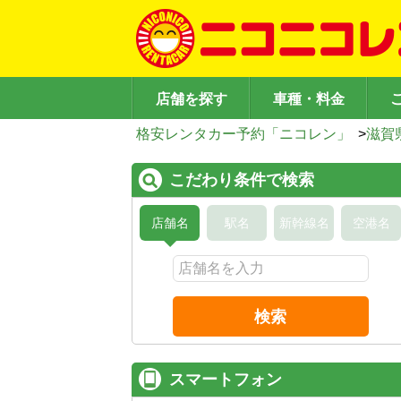
店舗を探す
車種・料金
格安レンタカー予約「ニコレン」
>
滋賀
こだわり条件で検索
店舗名
駅名
新幹線名
空港名
検索
スマートフォン