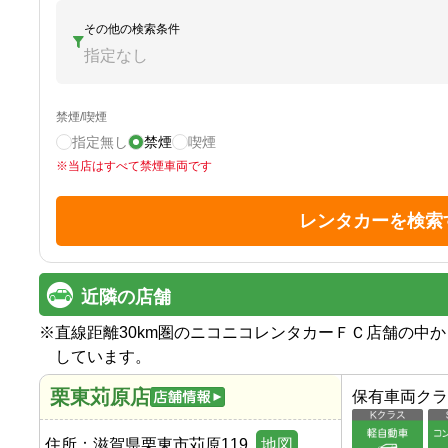
その他の検索条件
指定なし
禁煙/喫煙
指定無し
禁煙
喫煙
※
当店はすべて禁煙車両です
レンタカーを検索
近隣の店舗
※
直線距離30km圏のニコニコレンタカーＦＣ店舗の中
しています。
栗東苅原店
保有車両クラ
住所：
滋賀県栗東市苅原119
地図