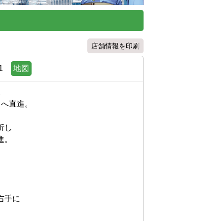
店舗情報を印刷
1
地図


直進。





に
