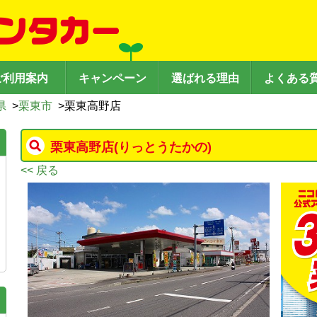
ご利用案内
キャンペーン
選ばれる理由
よくある
県
>
栗東市
>
栗東高野店
栗東高野店
(りっとうたかの)
<< 戻る