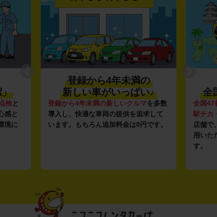
登録から4年未満の
潔」
新しい車がいっぱい♪
全
点検
と
登録から4年未満の新しいクルマ
を多数
全国47
心感と
導入し、快適な車両の提供を追求して
駅チカ
環境に
います。もちろん追加料金は0円です。
店舗で
用いた
す。