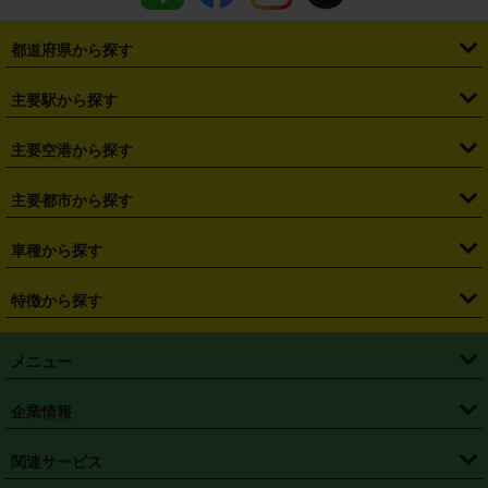
都道府県から探す
・
北海道
・
青森県
・
岩手県
・
宮城県
・
秋田県
・
山形県
主要駅から探す
・
福島県
・
東京都
・
神奈川県
・
埼玉県
・
千葉県
・
茨城県
・
札幌駅
・
仙台駅
・
新宿駅
・
池袋駅
・
渋谷駅
・
東京駅
主要空港から探す
・
栃木県
・
群馬県
・
山梨県
・
愛知県
・
静岡県
・
岐阜県
・
横浜駅
・
川崎駅
・
大宮駅
・
西船橋駅
・
柏駅
・
名古屋駅
・
新千歳空港
・
仙台空港
主要都市から探す
・
長野県
・
新潟県
・
富山県
・
石川県
・
福井県
・
大阪府
・
大阪駅
・
難波駅
・
三宮駅
・
京都駅
・
広島駅
・
博多駅
・
成田空港
・
羽田空港
・
兵庫県
・
京都府
・
滋賀県
・
和歌山県
・
奈良県
・
三重県
・
札幌市
・
仙台市
車種から探す
・
熊本駅
・
那覇空港駅
・
中部国際空港セントレア
・
関西国際空港
・
鳥取県
・
島根県
・
岡山県
・
広島県
・
山口県
・
徳島県
・
千葉市
・
さいたま市
・
軽自動車
・
コンパクトカー
・
ステーションワゴン・セダン
特徴から探す
・
大阪国際空港（伊丹空港）
・
神戸空港
・
香川県
・
愛媛県
・
高知県
・
福岡県
・
佐賀県
・
長崎県
・
横浜市
・
川崎市
・
ミニバン・ワンボックス
・
高級ミニバン・ワンボックス
・
SUV
・
岡山空港
・
徳島空港
・
ハイブリッド
・
宅配レンタカー
・
ETCカードレンタル
・
熊本県
・
大分県
・
宮崎県
・
鹿児島県
・
沖縄県
・
相模原市
・
新潟市
メニュー
・
軽トラック・商用バン
・
福岡空港
・
鹿児島空港
・
長期レンタル
・
深夜時間帯レンタル
・
免責補償プラス
・
静岡市
・
浜松市
・
・
トラック・バン
トップページ
・
はじめての方へ
・
ご利用案内
(タウンエースバン、ライトエースバン等)
企業情報
・
那覇空港
・
パーフェクト補償
・
スタッドレスタイヤ
・
直前予約
・
名古屋市
・
京都市
・
・
トラック・バン
ベストレート保証
・
予約から返却まで
・
・
店舗オリジナル
利用シーン別ガイ
(ハイエースバン・キャラバン等)
・
・
ニコパス(アプリ)
会社概要
・
ニュース
・
国際運転免許証
・
フランチャイズ募集
・
営業時間外返却サービス
・
個人情報保護
関連サービス
・
大阪市
・
堺市
ド