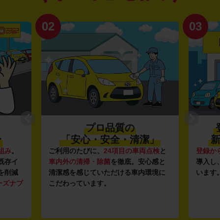
02
03
プロ品質の
〜
「安心・安全・清潔」
新
組み
。
ご利用のたびに、
24項目の車両点検
と
登録か
既存イ
車内外の清掃・除菌
を徹底。安心感と
導入し
を削減
清潔感を感じていただける車内環境に
います
ーズナブ
こだわっています。