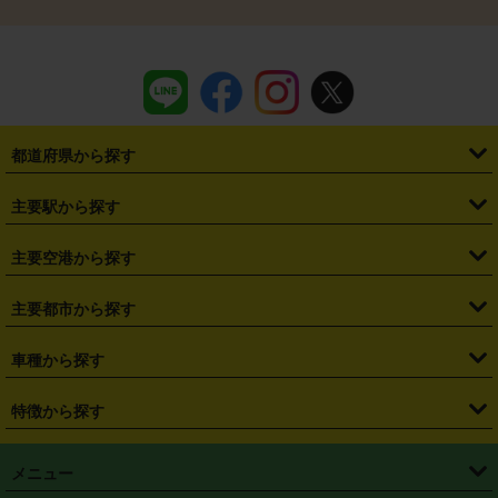
都道府県から探す
・
北海道
・
青森県
・
岩手県
・
宮城県
・
秋田県
・
山形県
主要駅から探す
・
福島県
・
東京都
・
神奈川県
・
埼玉県
・
千葉県
・
茨城県
・
札幌駅
・
仙台駅
・
新宿駅
・
池袋駅
・
渋谷駅
・
東京駅
主要空港から探す
・
栃木県
・
群馬県
・
山梨県
・
愛知県
・
静岡県
・
岐阜県
・
横浜駅
・
川崎駅
・
大宮駅
・
西船橋駅
・
柏駅
・
名古屋駅
・
新千歳空港
・
仙台空港
主要都市から探す
・
長野県
・
新潟県
・
富山県
・
石川県
・
福井県
・
大阪府
・
大阪駅
・
難波駅
・
三宮駅
・
京都駅
・
広島駅
・
博多駅
・
成田空港
・
羽田空港
・
兵庫県
・
京都府
・
滋賀県
・
和歌山県
・
奈良県
・
三重県
・
札幌市
・
仙台市
車種から探す
・
熊本駅
・
那覇空港駅
・
中部国際空港セントレア
・
関西国際空港
・
鳥取県
・
島根県
・
岡山県
・
広島県
・
山口県
・
徳島県
・
千葉市
・
さいたま市
・
軽自動車
・
コンパクトカー
・
ステーションワゴン・セダン
特徴から探す
・
大阪国際空港（伊丹空港）
・
神戸空港
・
香川県
・
愛媛県
・
高知県
・
福岡県
・
佐賀県
・
長崎県
・
横浜市
・
川崎市
・
ミニバン・ワンボックス
・
高級ミニバン・ワンボックス
・
SUV
・
岡山空港
・
徳島空港
・
ハイブリッド
・
宅配レンタカー
・
ETCカードレンタル
・
熊本県
・
大分県
・
宮崎県
・
鹿児島県
・
沖縄県
・
相模原市
・
新潟市
メニュー
・
軽トラック・商用バン
・
福岡空港
・
鹿児島空港
・
長期レンタル
・
深夜時間帯レンタル
・
免責補償プラス