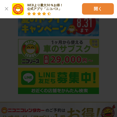
おすすめコンテンツ
WEBより最大30％お得！

開く
公式アプリ「ニコパス」