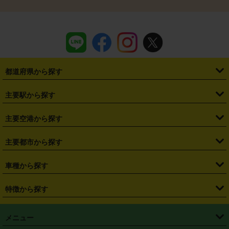
都道府県から探す
・
北海道
・
青森県
・
岩手県
・
宮城県
・
秋田県
・
山形県
主要駅から探す
・
福島県
・
東京都
・
神奈川県
・
埼玉県
・
千葉県
・
茨城県
・
札幌駅
・
仙台駅
・
新宿駅
・
池袋駅
・
渋谷駅
・
東京駅
主要空港から探す
・
栃木県
・
群馬県
・
山梨県
・
愛知県
・
静岡県
・
岐阜県
・
横浜駅
・
川崎駅
・
大宮駅
・
西船橋駅
・
柏駅
・
名古屋駅
・
新千歳空港
・
仙台空港
主要都市から探す
・
長野県
・
新潟県
・
富山県
・
石川県
・
福井県
・
大阪府
・
大阪駅
・
難波駅
・
三宮駅
・
京都駅
・
広島駅
・
博多駅
・
成田空港
・
羽田空港
・
兵庫県
・
京都府
・
滋賀県
・
和歌山県
・
奈良県
・
三重県
・
札幌市
・
仙台市
車種から探す
・
熊本駅
・
那覇空港駅
・
中部国際空港セントレア
・
関西国際空港
・
鳥取県
・
島根県
・
岡山県
・
広島県
・
山口県
・
徳島県
・
千葉市
・
さいたま市
・
軽自動車
・
コンパクトカー
・
ステーションワゴン・セダン
特徴から探す
・
大阪国際空港（伊丹空港）
・
神戸空港
・
香川県
・
愛媛県
・
高知県
・
福岡県
・
佐賀県
・
長崎県
・
横浜市
・
川崎市
・
ミニバン・ワンボックス
・
高級ミニバン・ワンボックス
・
SUV
・
岡山空港
・
徳島空港
・
ハイブリッド
・
宅配レンタカー
・
ETCカードレンタル
・
熊本県
・
大分県
・
宮崎県
・
鹿児島県
・
沖縄県
・
相模原市
・
新潟市
メニュー
・
軽トラック・商用バン
・
福岡空港
・
鹿児島空港
・
長期レンタル
・
深夜時間帯レンタル
・
免責補償プラス