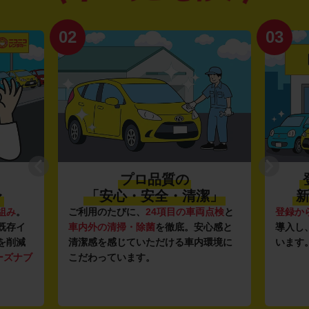
02
03
プロ品質の
〜
「安心・安全・清潔」
新
組み
。
ご利用のたびに、
24項目の車両点検
と
登録か
既存イ
車内外の清掃・除菌
を徹底。安心感と
導入し
を削減
清潔感を感じていただける車内環境に
います
ーズナブ
こだわっています。