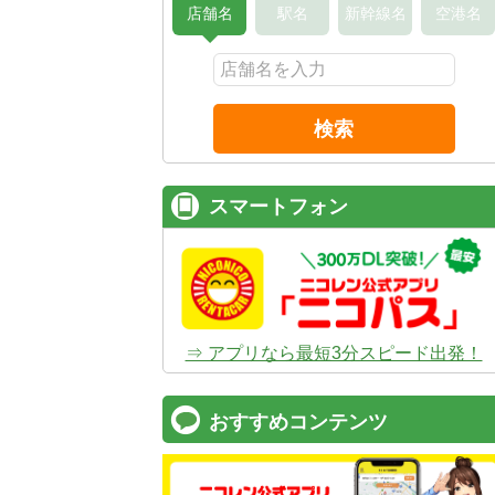
店舗名
駅名
新幹線名
空港名
検索
スマートフォン
⇒ アプリなら最短3分スピード出発！
おすすめコンテンツ