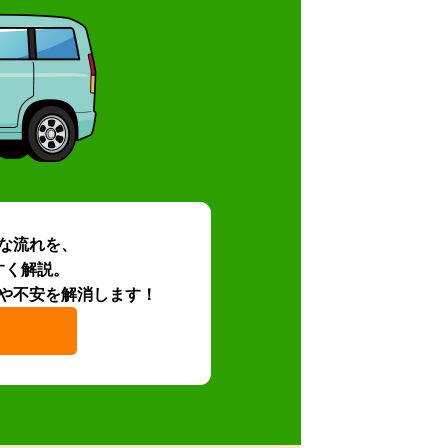
な流れを、
すく解説。
や不安を解消します！