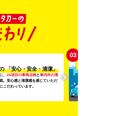
03
の
「安心・安全・清潔」
に、
24項目の車両点検
と
車内外の清
底。安心感と清潔感を感じていただ
にこだわっています。