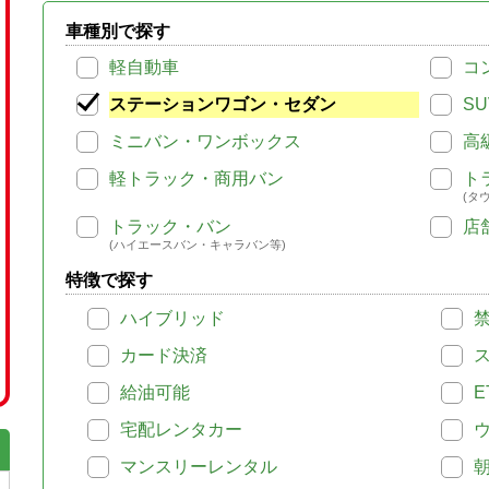
車種別で探す
軽自動車
コ
ステーションワゴン・セダン
SU
ミニバン・ワンボックス
高
軽トラック・商用バン
ト
(タ
トラック・バン
店
(ハイエースバン・キャラバン等)
特徴で探す
ハイブリッド
カード決済
給油可能
E
宅配レンタカー
マンスリーレンタル