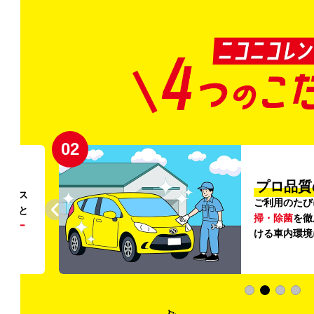
02
円〜
プロ品質
リンス
ご利用のたび
ること
掃・除菌
を徹
う
リー
ける車内環境