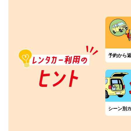
予約から
シーン別