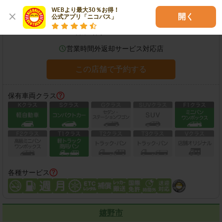
WEBより最大30％お得！

住所：
鹿島市大字高津原4036-16
地図
開く
公式アプリ「ニコパス」
営業時間：
08:00-20:00
営業時間外返却サービス対応店
この店舗で予約する
保有車両クラス
各種サービス
嬉野市