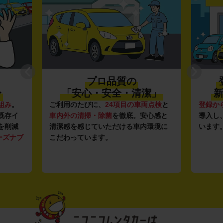
プロ品質の
〜
「安心・安全・清潔」
新
組み
。
ご利用のたびに、
24項目の車両点検
と
登録か
既存イ
車内外の清掃・除菌
を徹底。安心感と
導入し
を削減
清潔感を感じていただける車内環境に
います
ーズナブ
こだわっています。