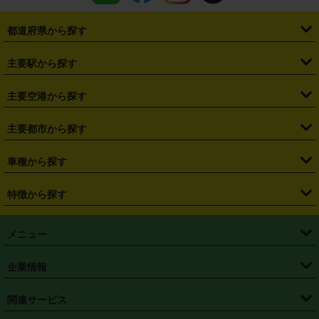
都道府県から探す
・
北海道
・
青森県
・
岩手県
・
宮城県
・
秋田県
・
山形県
主要駅から探す
・
福島県
・
東京都
・
神奈川県
・
埼玉県
・
千葉県
・
茨城県
・
札幌駅
・
仙台駅
・
新宿駅
・
池袋駅
・
渋谷駅
・
東京駅
主要空港から探す
・
栃木県
・
群馬県
・
山梨県
・
愛知県
・
静岡県
・
岐阜県
・
横浜駅
・
川崎駅
・
大宮駅
・
西船橋駅
・
柏駅
・
名古屋駅
・
新千歳空港
・
仙台空港
主要都市から探す
・
長野県
・
新潟県
・
富山県
・
石川県
・
福井県
・
大阪府
・
大阪駅
・
難波駅
・
三宮駅
・
京都駅
・
広島駅
・
博多駅
・
成田空港
・
羽田空港
・
兵庫県
・
京都府
・
滋賀県
・
和歌山県
・
奈良県
・
三重県
・
札幌市
・
仙台市
車種から探す
・
熊本駅
・
那覇空港駅
・
中部国際空港セントレア
・
関西国際空港
・
鳥取県
・
島根県
・
岡山県
・
広島県
・
山口県
・
徳島県
・
千葉市
・
さいたま市
・
軽自動車
・
コンパクトカー
・
ステーションワゴン・セダン
特徴から探す
・
大阪国際空港（伊丹空港）
・
神戸空港
・
香川県
・
愛媛県
・
高知県
・
福岡県
・
佐賀県
・
長崎県
・
横浜市
・
川崎市
・
ミニバン・ワンボックス
・
高級ミニバン・ワンボックス
・
SUV
・
岡山空港
・
徳島空港
・
ハイブリッド
・
宅配レンタカー
・
ETCカードレンタル
・
熊本県
・
大分県
・
宮崎県
・
鹿児島県
・
沖縄県
・
相模原市
・
新潟市
メニュー
・
軽トラック・商用バン
・
福岡空港
・
鹿児島空港
・
長期レンタル
・
深夜時間帯レンタル
・
免責補償プラス
・
静岡市
・
浜松市
・
・
トラック・バン
トップページ
・
はじめての方へ
・
ご利用案内
(タウンエースバン、ライトエースバン等)
企業情報
・
那覇空港
・
パーフェクト補償
・
スタッドレスタイヤ
・
直前予約
・
名古屋市
・
京都市
・
・
トラック・バン
ベストレート保証
・
予約から返却まで
・
・
店舗オリジナル
利用シーン別ガイ
(ハイエースバン・キャラバン等)
・
・
ニコパス(アプリ)
会社概要
・
ニュース
・
国際運転免許証
・
フランチャイズ募集
・
営業時間外返却サービス
・
個人情報保護
関連サービス
・
大阪市
・
堺市
ド
・
・
レッカー搬送サービス
カスタマーハラスメントに対する基本方針