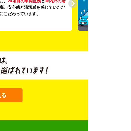
に、
24項目の車両点検
と
車内外の清
底。安心感と清潔感を感じていただ
にこだわっています。
見る