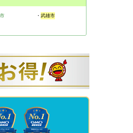
市
・
武雄市