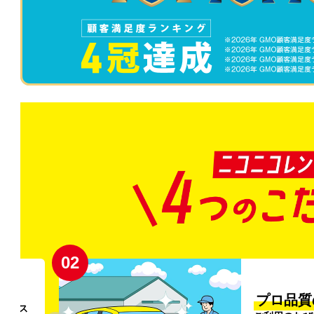
02
円〜
プロ品質
リンス