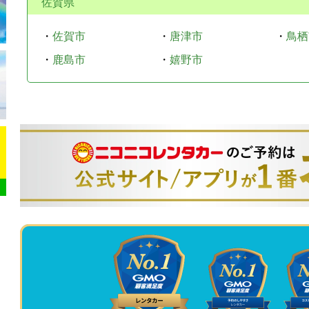
佐賀県
・
佐賀市
・
唐津市
・
鳥栖
・
鹿島市
・
嬉野市