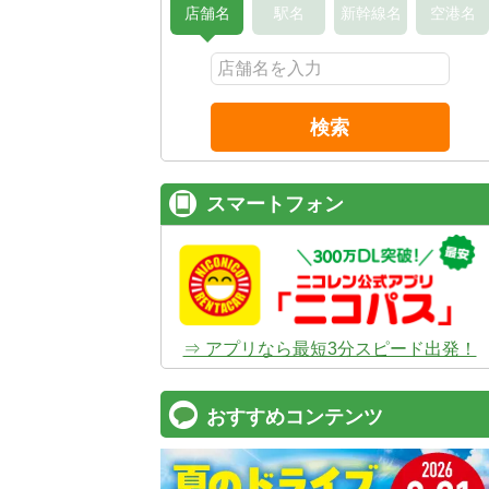
店舗名
駅名
新幹線名
空港名
検索
スマートフォン
⇒ アプリなら最短3分スピード出発！
おすすめコンテンツ