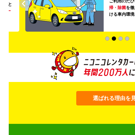
ご利用のたび
ること
掃・除菌
を徹
う
リー
ける車内環境
選ばれる理由を