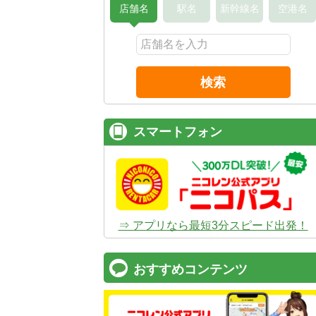
店舗名
駅名
新幹線名
空港名
検索
スマートフォン
⇒ アプリなら最短3分スピード出発！
おすすめコンテンツ