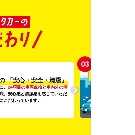
03
の
「安心・安全・清潔」
に、
24項目の車両点検
と
車内外の清
底。安心感と清潔感を感じていただ
にこだわっています。