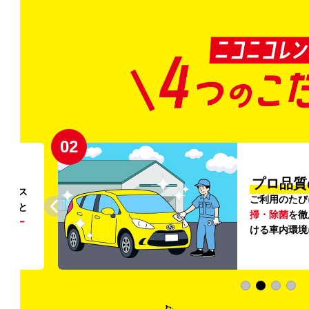
02
円〜
プロ品質
リンス
ご利用のたび
ること
掃・除菌
を徹
う
リー
ける車内環境