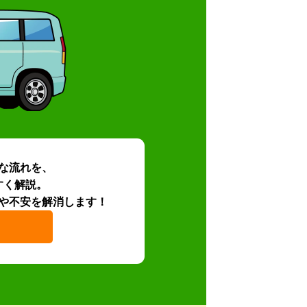
な流れを、
すく解説。
や不安を解消します！