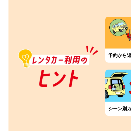
予約から
シーン別