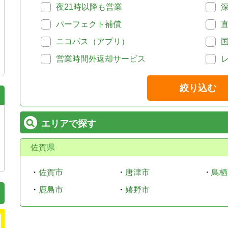
夜21時以降も営業
パーフェクト補償
ニコパス（アプリ）
営業時間外返却サービス
絞り込む
エリアで探す
佐賀県
・
佐賀市
・
唐津市
・
鳥栖
・
鹿島市
・
嬉野市