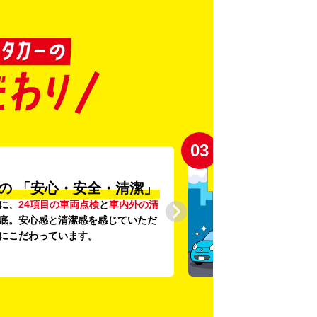
03
の
「安心・安全・清潔」
に、
24項目の車両点検
と
車内外の清
底。安心感と清潔感を感じていただ
にこだわっています。