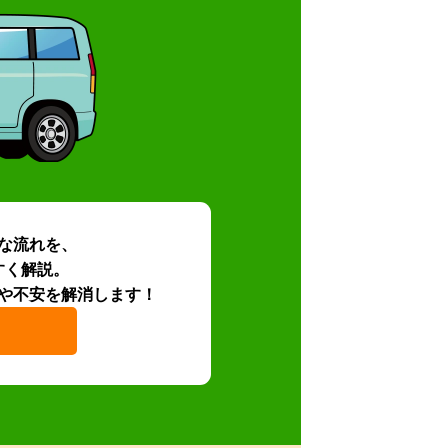
な流れを、
すく解説。
や不安を解消します！