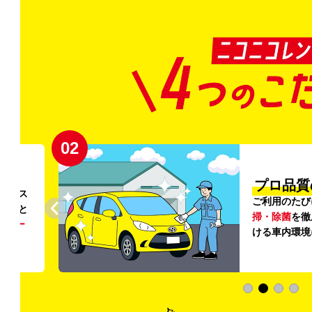
02
円〜
プロ品質
リンス
ご利用のたび
ること
掃・除菌
を徹
う
リー
ける車内環境