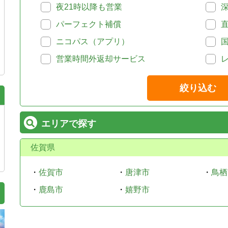
夜21時以降も営業
パーフェクト補償
ニコパス（アプリ）
営業時間外返却サービス
絞り込む
エリアで探す
佐賀県
・
佐賀市
・
唐津市
・
鳥栖
・
鹿島市
・
嬉野市