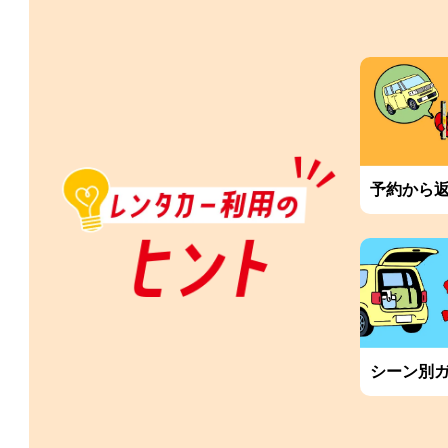
予約から
シーン別