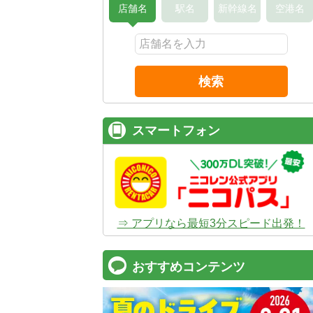
店舗名
駅名
新幹線名
空港名
検索
スマートフォン
⇒ アプリなら最短3分スピード出発！
おすすめコンテンツ