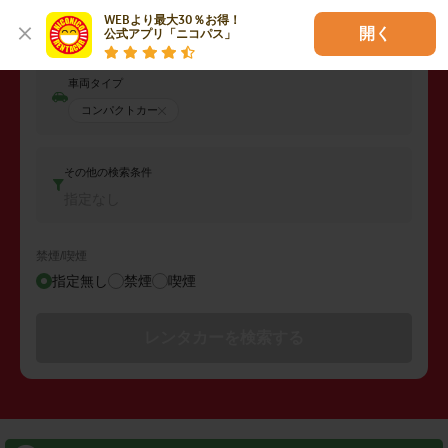
返却日時
WEBより最大30％お得！

2026年08月10日 (月)
12:00
開く
公式アプリ「ニコパス」
車両タイプ
コンパクトカー
その他の検索条件
指定なし
禁煙/喫煙
指定無し
禁煙
喫煙
レンタカーを検索する