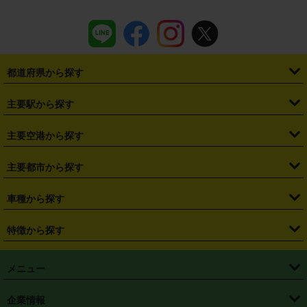
都道府県から探す
・
北海道
・
青森県
・
岩手県
・
宮城県
・
秋田県
・
山形県
主要駅から探す
・
福島県
・
東京都
・
神奈川県
・
埼玉県
・
千葉県
・
茨城県
・
札幌駅
・
仙台駅
・
新宿駅
・
池袋駅
・
渋谷駅
・
東京駅
主要空港から探す
・
栃木県
・
群馬県
・
山梨県
・
愛知県
・
静岡県
・
岐阜県
・
横浜駅
・
川崎駅
・
大宮駅
・
西船橋駅
・
柏駅
・
名古屋駅
・
新千歳空港
・
仙台空港
主要都市から探す
・
長野県
・
新潟県
・
富山県
・
石川県
・
福井県
・
大阪府
・
大阪駅
・
難波駅
・
三宮駅
・
京都駅
・
広島駅
・
博多駅
・
成田空港
・
羽田空港
・
兵庫県
・
京都府
・
滋賀県
・
和歌山県
・
奈良県
・
三重県
・
札幌市
・
仙台市
車種から探す
・
熊本駅
・
那覇空港駅
・
中部国際空港セントレア
・
関西国際空港
・
鳥取県
・
島根県
・
岡山県
・
広島県
・
山口県
・
徳島県
・
千葉市
・
さいたま市
・
軽自動車
・
コンパクトカー
・
ステーションワゴン・セダン
特徴から探す
・
大阪国際空港（伊丹空港）
・
神戸空港
・
香川県
・
愛媛県
・
高知県
・
福岡県
・
佐賀県
・
長崎県
・
横浜市
・
川崎市
・
ミニバン・ワンボックス
・
高級ミニバン・ワンボックス
・
SUV
・
岡山空港
・
徳島空港
・
ハイブリッド
・
宅配レンタカー
・
ETCカードレンタル
・
熊本県
・
大分県
・
宮崎県
・
鹿児島県
・
沖縄県
・
相模原市
・
新潟市
メニュー
・
軽トラック・商用バン
・
福岡空港
・
鹿児島空港
・
長期レンタル
・
深夜時間帯レンタル
・
免責補償プラス
・
静岡市
・
浜松市
・
・
トラック・バン
トップページ
・
はじめての方へ
・
ご利用案内
(タウンエースバン、ライトエースバン等)
企業情報
・
那覇空港
・
パーフェクト補償
・
スタッドレスタイヤ
・
直前予約