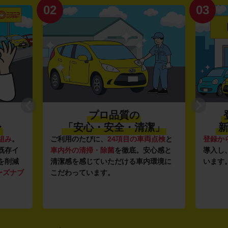
02
03
プロ品質の
〜
「安心・安全・清潔」
新
組み
。
ご利用のたびに、
24項目の車両点検
と
登録か
既存イ
車内外の清掃・除菌
を徹底。安心感と
導入し
を削減
清潔感を感じていただける車内環境に
います
ーズナブ
こだわっています。