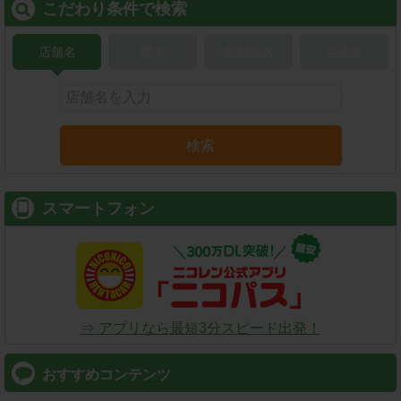
こだわり条件で検索
店舗名
駅名
新幹線名
空港名
検索
スマートフォン
⇒ アプリなら最短3分スピード出発！
おすすめコンテンツ