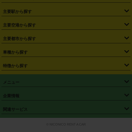
・
北海道
・
青森県
・
岩手県
・
宮城県
・
秋田県
・
山形県
主要駅から探す
・
福島県
・
東京都
・
神奈川県
・
埼玉県
・
千葉県
・
茨城県
・
札幌駅
・
仙台駅
・
新宿駅
・
池袋駅
・
渋谷駅
・
東京駅
主要空港から探す
・
栃木県
・
群馬県
・
山梨県
・
愛知県
・
静岡県
・
岐阜県
・
横浜駅
・
川崎駅
・
大宮駅
・
西船橋駅
・
柏駅
・
名古屋駅
・
新千歳空港
・
仙台空港
主要都市から探す
・
長野県
・
新潟県
・
富山県
・
石川県
・
福井県
・
大阪府
・
大阪駅
・
難波駅
・
三宮駅
・
京都駅
・
広島駅
・
博多駅
・
成田空港
・
羽田空港
・
兵庫県
・
京都府
・
滋賀県
・
和歌山県
・
奈良県
・
三重県
・
札幌市
・
仙台市
車種から探す
・
熊本駅
・
那覇空港駅
・
中部国際空港セントレア
・
関西国際空港
・
鳥取県
・
島根県
・
岡山県
・
広島県
・
山口県
・
徳島県
・
千葉市
・
さいたま市
・
軽自動車
・
コンパクトカー
・
ステーションワゴン・セダン
特徴から探す
・
大阪国際空港（伊丹空港）
・
神戸空港
・
香川県
・
愛媛県
・
高知県
・
福岡県
・
佐賀県
・
長崎県
・
横浜市
・
川崎市
・
ミニバン・ワンボックス
・
高級ミニバン・ワンボックス
・
SUV
・
岡山空港
・
徳島空港
・
ハイブリッド
・
宅配レンタカー
・
ETCカードレンタル
・
熊本県
・
大分県
・
宮崎県
・
鹿児島県
・
沖縄県
・
相模原市
・
新潟市
メニュー
・
軽トラック・商用バン
・
福岡空港
・
鹿児島空港
・
長期レンタル
・
深夜時間帯レンタル
・
免責補償プラス
・
静岡市
・
浜松市
・
・
トラック・バン
トップページ
・
はじめての方へ
・
ご利用案内
(タウンエースバン、ライトエースバン等)
企業情報
・
那覇空港
・
パーフェクト補償
・
スタッドレスタイヤ
・
直前予約
・
名古屋市
・
京都市
・
・
トラック・バン
ベストレート保証
・
予約から返却まで
・
・
店舗オリジナル
利用シーン別ガイ
(ハイエースバン・キャラバン等)
・
・
ニコパス(アプリ)
会社概要
・
ニュース
・
国際運転免許証
・
フランチャイズ募集
・
営業時間外返却サービス
・
個人情報保護
関連サービス
・
大阪市
・
堺市
ド
・
・
レッカー搬送サービス
カスタマーハラスメントに対する基本方針
・
神戸市
・
岡山市
・
・
車種・料金
カーリースなら「定額ニコノリパック」
・
店舗を探す
・
キャンペーン
© NICONICO RENT A CAR
・
特定商取引法に基づく表記
・
旅行業約款
・
広島市
・
北九州市
・
・
会員特典
超短期カーリースの「ニコリース」
・
選ばれる理由
・
安心・安全への取