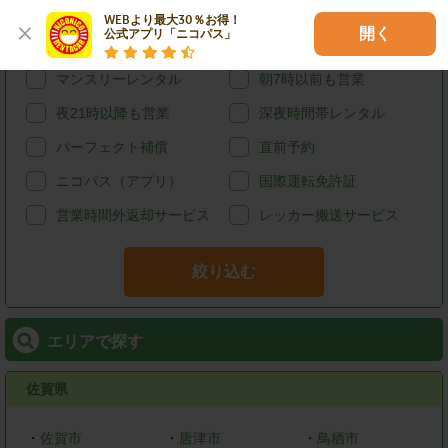
給油可能
ETCレンタル
WEBより最大30％お得！

開く
公式アプリ「ニコパス」
宅配レンタカー
ウィークリーレンタル
マンスリーレンタル
朝7時以前も営業
夜21時以降も営業
深夜時間帯レンタル
パーフェクト補償
直前予約
ニコパス（アプリ）
国際運転免許証
営業時間外返却サービス
レッカー搬送サービス
絞り込む
エリアで探す
佐賀県
・
佐賀市
・
唐津市
・
鳥栖市