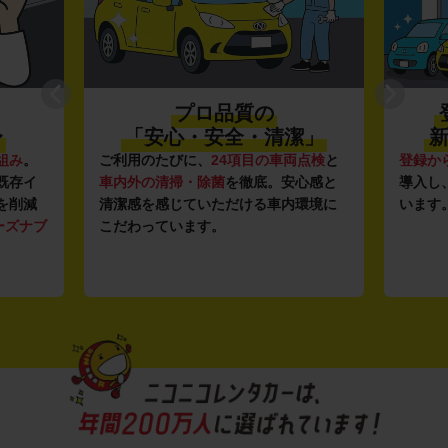
プロ品質の
〜
「安心・安全・清潔」
新
組み
。
ご利用のたびに、
24項目の車両点検
と
登録か
既存イ
車内外の清掃・除菌
を徹底。安心感と
導入し
を削減
清潔感を感じていただける車内環境に
います
ーズナブ
こだわっています。