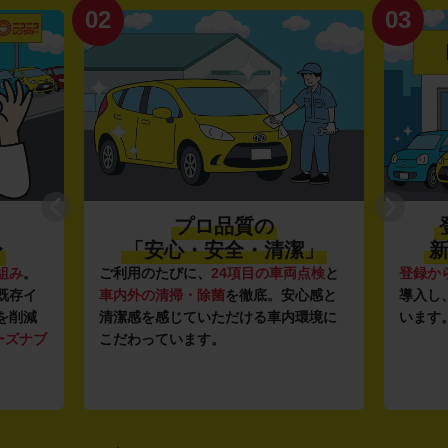
02
03
プロ品質の
〜
「安心・安全・清潔」
新
組み
。
ご利用のたびに、
24項目の車両点検
と
登録か
既存イ
車内外の清掃・除菌
を徹底。安心感と
導入し
を削減
清潔感を感じていただける車内環境に
います
ーズナブ
こだわっています。