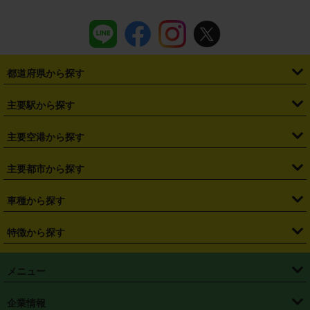
都道府県から探す
・
北海道
・
青森県
・
岩手県
・
宮城県
・
秋田県
・
山形県
主要駅から探す
・
福島県
・
東京都
・
神奈川県
・
埼玉県
・
千葉県
・
茨城県
・
札幌駅
・
仙台駅
・
新宿駅
・
池袋駅
・
渋谷駅
・
東京駅
主要空港から探す
・
栃木県
・
群馬県
・
山梨県
・
愛知県
・
静岡県
・
岐阜県
・
横浜駅
・
川崎駅
・
大宮駅
・
西船橋駅
・
柏駅
・
名古屋駅
・
新千歳空港
・
仙台空港
主要都市から探す
・
長野県
・
新潟県
・
富山県
・
石川県
・
福井県
・
大阪府
・
大阪駅
・
難波駅
・
三宮駅
・
京都駅
・
広島駅
・
博多駅
・
成田空港
・
羽田空港
・
兵庫県
・
京都府
・
滋賀県
・
和歌山県
・
奈良県
・
三重県
・
札幌市
・
仙台市
車種から探す
・
熊本駅
・
那覇空港駅
・
中部国際空港セントレア
・
関西国際空港
・
鳥取県
・
島根県
・
岡山県
・
広島県
・
山口県
・
徳島県
・
千葉市
・
さいたま市
・
軽自動車
・
コンパクトカー
・
ステーションワゴン・セダン
特徴から探す
・
大阪国際空港（伊丹空港）
・
神戸空港
・
香川県
・
愛媛県
・
高知県
・
福岡県
・
佐賀県
・
長崎県
・
横浜市
・
川崎市
・
ミニバン・ワンボックス
・
高級ミニバン・ワンボックス
・
SUV
・
岡山空港
・
徳島空港
・
ハイブリッド
・
宅配レンタカー
・
ETCカードレンタル
・
熊本県
・
大分県
・
宮崎県
・
鹿児島県
・
沖縄県
・
相模原市
・
新潟市
メニュー
・
軽トラック・商用バン
・
福岡空港
・
鹿児島空港
・
長期レンタル
・
深夜時間帯レンタル
・
免責補償プラス
・
静岡市
・
浜松市
・
・
トラック・バン
トップページ
・
はじめての方へ
・
ご利用案内
(タウンエースバン、ライトエースバン等)
企業情報
・
那覇空港
・
パーフェクト補償
・
スタッドレスタイヤ
・
直前予約