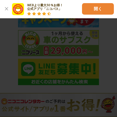
WEBより最大30％お得！

開く
公式アプリ「ニコパス」