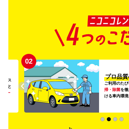
02
円〜
プロ品質
リンス
ご利用のたび
ること
掃・除菌
を徹
う
リー
ける車内環境