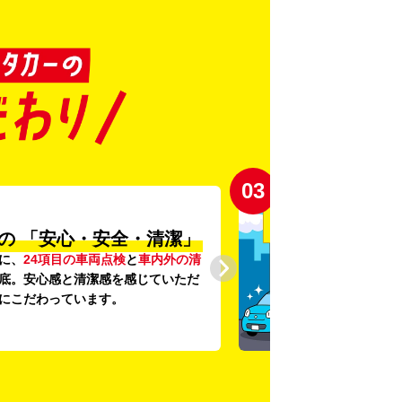
03
の
「安心・安全・清潔」
に、
24項目の車両点検
と
車内外の清
底。安心感と清潔感を感じていただ
にこだわっています。