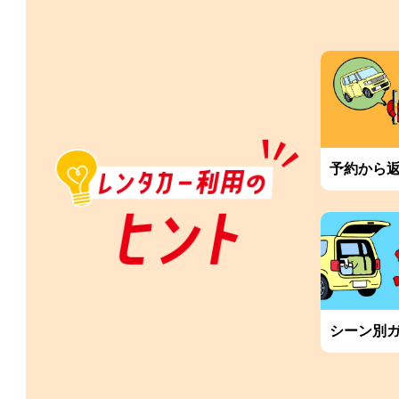
予約から
シーン別