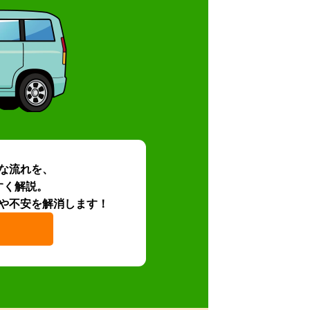
な流れを、
すく解説。
や不安を解消します！