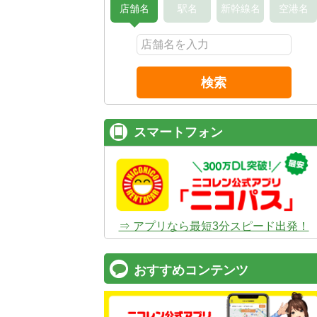
店舗名
駅名
新幹線名
空港名
検索
スマートフォン
⇒ アプリなら最短3分スピード出発！
おすすめコンテンツ